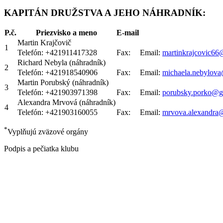
P.č.
Priezvisko a meno
E-mail
Martin Krajčovič
1
Telefón: +421911417328
Fax:
Email:
martinkrajcovic6
Richard Nebyla (náhradník)
2
Telefón: +421918540906
Fax:
Email:
michaela.nebylov
Martin Porubský (náhradník)
3
Telefón: +421903971398
Fax:
Email:
porubsky.porko@g
Alexandra Mrvová (náhradník)
4
Telefón: +421903160055
Fax:
Email:
mrvova.alexandra
*
Vyplňujú zväzové orgány
Podpis a pečiatka klubu