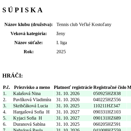
Názov klubu (družstva):
Tennis club Veľké Kostoľany
Veková kategória:
ženy
Názov súťaže:
I. liga
Rok:
2025
HRÁČI:
P.č.
Priezvisko a meno
Platnosť registrácie
Registračné číslo
M
1.
Kalašová Nina
31. 10. 2026
050925HZ838
2.
Pavlíková Vladimíra
31. 10. 2026
040225HZ556
3.
Skribčáková Lucia
31. 10. 2025
110211HZ347
4.
Hargašová Sofia
H
31. 10. 2027
090331HZ103
5.
Kyjaci Sofia
H
31. 10. 2027
090131HZ689
6.
Duranová Sabína
31. 10. 2025
060205HZ591
7.
Nebylová Paula
31. 10. 2026
041008HZ559
8.
Moravanská Viktória
31. 10. 2025
090418HZ044
9.
Mrvová Alexandra
31. 10. 2027
000506HZ861