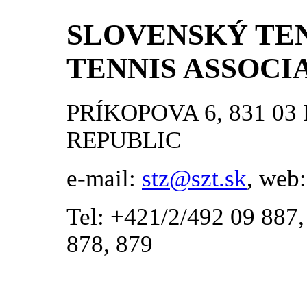
SLOVENSKÝ TEN
TENNIS ASSOCI
PRÍKOPOVA 6, 831 03
e-mail:
stz@szt.sk
, web
Tel: +421/2/492 09 887,
878, 879
S Ú P I S K A