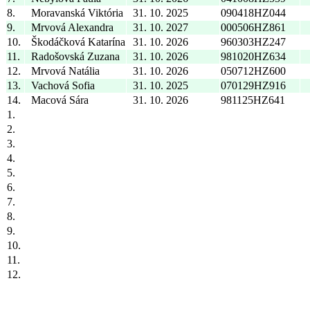
10.
Škodáčková Katarína
31. 10. 2026
960303HZ247
11.
Radošovská Zuzana
31. 10. 2026
981020HZ634
12.
Mrvová Natália
31. 10. 2026
050712HZ600
13.
Vachová Sofia
31. 10. 2025
070129HZ916
14.
Macová Sára
31. 10. 2026
981125HZ641
1.
2.
3.
4.
5.
6.
7.
8.
9.
10.
11.
12.
KAPITÁN DRUŽSTVA A JEHO NÁHRADNÍK: