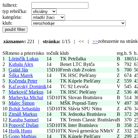
fulltext:
typ rebríčka:
kategória:
klub:
zobrazenie na strá
záznamov:
221 |
stránka:
1/15 | << |
>>
SR
meno a priezvisko
ročník
klub
reg.
b. S
b.
1
Lörinčík Lukas
14
TK Petržalka
B
1865
1
2
Kubala Alex
14
Benet LTC Bytča
S
792
6
3
Galád Ján
15
D10
Fresh club Zvolen
S
700
5
4
Šiška Marek
14
TK HSC Piešťany
Z
674
4
5
Kočenda Peter
14
TK Kúpele Piešťany
Z
559
4
6
Kaľavský Dominik
14
TC 92 Levoča
V
545
4
7
Markovič Markus
14
TK HSC Piešťany
Z
536
4
8
Marhevka Michal
15
D10
TK Slovan Bratislava
B
514
3
9
Malec Šimon
14
MŠK Poprad-Tatry
V
497
3
10
Bohát Sebastián
15
D10
TK Slávia SPU Nitra
Z
476
3
11
Zimáň Markus
14
TK Jednotka Bratislava
B
372
2
12
Karaba Samuel
14
TK Tennis Classic Bratislava
B
370
2
13
Popovič Dušan
15
D10
TK Inter Bratislava
B
358
2
14
Hujík Hugo
15
D10
TK Nová generácia NMnV
Z
332
2
15
Gono Mathias
14
TK Kúpele Piešťany
Z
299
2