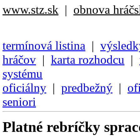
www.stz.sk
|
obnova hráčsk
termínová listina
|
výsledk
hráčov
|
karta rozhodcu
|
systému
oficiálny
|
predbežný
|
of
seniori
Platné rebríčky spra