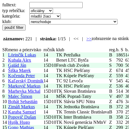
fulltext:
typ rebríčka:
kategória:
klub:
zobrazenie na strá
záznamov:
221 |
stránka:
1/15 | << |
>>
SR
meno a priezvisko
ročník
klub
reg.
b. S
b.
1
Lörinčík Lukas
14
TK Petržalka
B
1865
1
2
Kubala Alex
14
Benet LTC Bytča
S
792
6
3
Galád Ján
15
D10
Fresh club Zvolen
S
700
5
4
Šiška Marek
14
TK HSC Piešťany
Z
674
4
5
Kočenda Peter
14
TK Kúpele Piešťany
Z
559
4
6
Kaľavský Dominik
14
TC 92 Levoča
V
545
4
7
Markovič Markus
14
TK HSC Piešťany
Z
536
4
8
Marhevka Michal
15
D10
TK Slovan Bratislava
B
514
3
9
Malec Šimon
14
MŠK Poprad-Tatry
V
497
3
10
Bohát Sebastián
15
D10
TK Slávia SPU Nitra
Z
476
3
11
Zimáň Markus
14
TK Jednotka Bratislava
B
372
2
12
Karaba Samuel
14
TK Tennis Classic Bratislava
B
370
2
13
Popovič Dušan
15
D10
TK Inter Bratislava
B
358
2
14
Hujík Hugo
15
D10
TK Nová generácia NMnV
Z
332
2
15
Gono Mathias
14
TK Kúpele Piešťany
Z
299
2