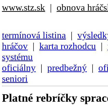
www.stz.sk
|
obnova hráčsk
termínová listina
|
výsledk
hráčov
|
karta rozhodcu
|
systému
oficiálny
|
predbežný
|
of
seniori
Platné rebríčky spra