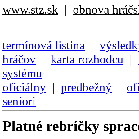
www.stz.sk
|
obnova hráčsk
termínová listina
|
výsledk
hráčov
|
karta rozhodcu
|
systému
oficiálny
|
predbežný
|
of
seniori
Platné rebríčky spra