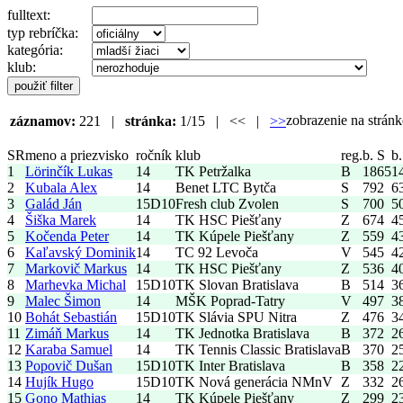
fulltext:
typ rebríčka:
kategória:
klub:
zobrazenie na strá
záznamov:
221 |
stránka:
1/15 | << |
>>
SR
meno a priezvisko
ročník
klub
reg.
b. S
b.
1
Lörinčík Lukas
14
TK Petržalka
B
1865
1
2
Kubala Alex
14
Benet LTC Bytča
S
792
6
3
Galád Ján
15
D10
Fresh club Zvolen
S
700
5
4
Šiška Marek
14
TK HSC Piešťany
Z
674
4
5
Kočenda Peter
14
TK Kúpele Piešťany
Z
559
4
6
Kaľavský Dominik
14
TC 92 Levoča
V
545
4
7
Markovič Markus
14
TK HSC Piešťany
Z
536
4
8
Marhevka Michal
15
D10
TK Slovan Bratislava
B
514
3
9
Malec Šimon
14
MŠK Poprad-Tatry
V
497
3
10
Bohát Sebastián
15
D10
TK Slávia SPU Nitra
Z
476
3
11
Zimáň Markus
14
TK Jednotka Bratislava
B
372
2
12
Karaba Samuel
14
TK Tennis Classic Bratislava
B
370
2
13
Popovič Dušan
15
D10
TK Inter Bratislava
B
358
2
14
Hujík Hugo
15
D10
TK Nová generácia NMnV
Z
332
2
15
Gono Mathias
14
TK Kúpele Piešťany
Z
299
2