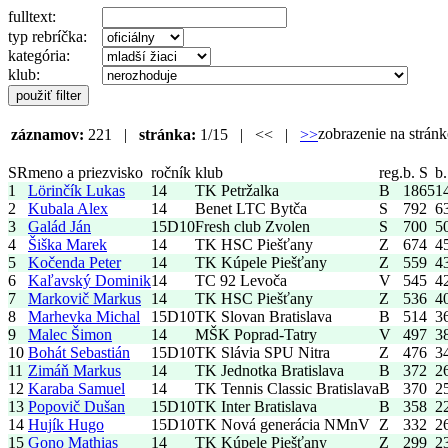
fulltext:
typ rebríčka:
kategória:
klub:
zobrazenie na strá
záznamov:
221 |
stránka:
1/15 | << |
>>
SR
meno a priezvisko
ročník
klub
reg.
b. S
b.
1
Lörinčík Lukas
14
TK Petržalka
B
1865
1
2
Kubala Alex
14
Benet LTC Bytča
S
792
6
3
Galád Ján
15
D10
Fresh club Zvolen
S
700
5
4
Šiška Marek
14
TK HSC Piešťany
Z
674
4
5
Kočenda Peter
14
TK Kúpele Piešťany
Z
559
4
6
Kaľavský Dominik
14
TC 92 Levoča
V
545
4
7
Markovič Markus
14
TK HSC Piešťany
Z
536
4
8
Marhevka Michal
15
D10
TK Slovan Bratislava
B
514
3
9
Malec Šimon
14
MŠK Poprad-Tatry
V
497
3
10
Bohát Sebastián
15
D10
TK Slávia SPU Nitra
Z
476
3
11
Zimáň Markus
14
TK Jednotka Bratislava
B
372
2
12
Karaba Samuel
14
TK Tennis Classic Bratislava
B
370
2
13
Popovič Dušan
15
D10
TK Inter Bratislava
B
358
2
14
Hujík Hugo
15
D10
TK Nová generácia NMnV
Z
332
2
15
Gono Mathias
14
TK Kúpele Piešťany
Z
299
2