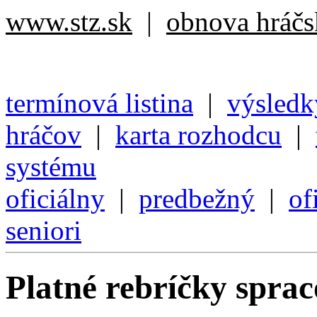
www.stz.sk
|
obnova hráčsk
termínová listina
|
výsledk
hráčov
|
karta rozhodcu
|
systému
oficiálny
|
predbežný
|
of
seniori
Platné rebríčky spra