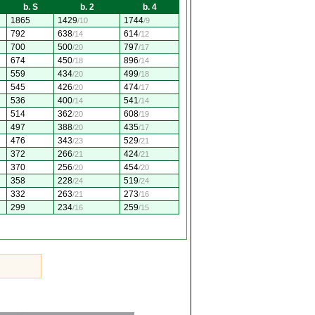
b. S
b. 2
b. 4
1865
1429
1744
/10
/9
792
638
614
/14
/12
700
500
797
/20
/17
674
450
896
/18
/14
559
434
499
/20
/18
545
426
474
/20
/17
536
400
541
/14
/14
514
362
608
/20
/19
497
388
435
/20
/17
476
343
529
/23
/21
372
266
424
/21
/21
370
256
454
/20
/20
358
228
519
/24
/24
332
263
273
/21
/16
299
234
259
/16
/15