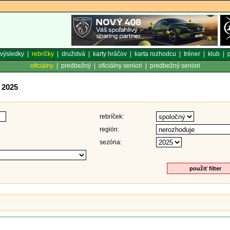
výsledky
|
rebríčky
|
družstvá
|
karty hráčov
|
karta rozhodcu
|
tréner
|
klub
|
p
oficiálny
|
predbežný
|
oficiálny seniori
|
predbežný seniori
 2025
rebríček:
región:
sezóna: