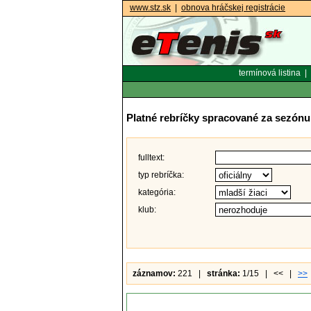
www.stz.sk
|
obnova hráčskej registrácie
termínová listina
|
Platné rebríčky spracované za sezónu
fulltext:
typ rebríčka:
kategória:
klub:
záznamov:
221 |
stránka:
1/15 | << |
>>