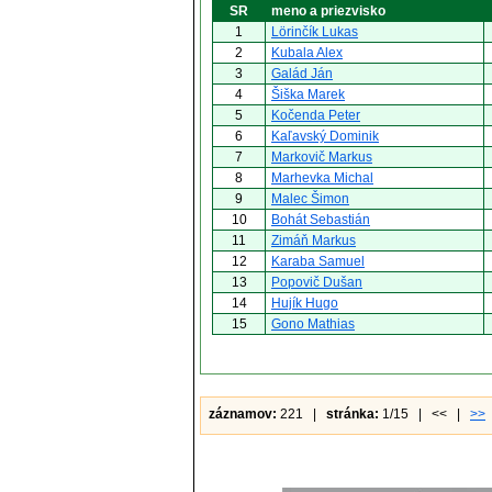
SR
meno a priezvisko
1
Lörinčík Lukas
2
Kubala Alex
3
Galád Ján
4
Šiška Marek
5
Kočenda Peter
6
Kaľavský Dominik
7
Markovič Markus
8
Marhevka Michal
9
Malec Šimon
10
Bohát Sebastián
11
Zimáň Markus
12
Karaba Samuel
13
Popovič Dušan
14
Hujík Hugo
15
Gono Mathias
záznamov:
221 |
stránka:
1/15 | << |
>>