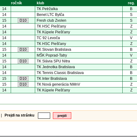
ročník
klub
reg.
14
TK Petržalka
B
14
Benet LTC Bytča
S
15
D10
Fresh club Zvolen
S
14
TK HSC Piešťany
Z
14
TK Kúpele Piešťany
Z
14
TC 92 Levoča
V
14
TK HSC Piešťany
Z
15
D10
TK Slovan Bratislava
B
14
MŠK Poprad-Tatry
V
15
D10
TK Slávia SPU Nitra
Z
14
TK Jednotka Bratislava
B
14
TK Tennis Classic Bratislava
B
15
D10
TK Inter Bratislava
B
15
D10
TK Nová generácia NMnV
Z
14
TK Kúpele Piešťany
Z
|
Prejdi na stránku