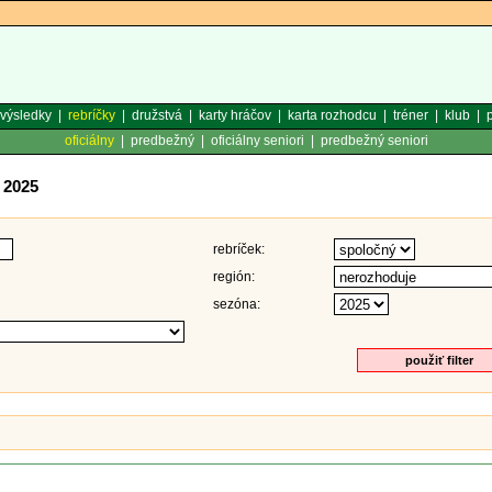
výsledky
|
rebríčky
|
družstvá
|
karty hráčov
|
karta rozhodcu
|
tréner
|
klub
|
p
oficiálny
|
predbežný
|
oficiálny seniori
|
predbežný seniori
 2025
rebríček:
región:
sezóna: