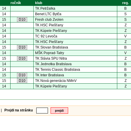
ročník
klub
reg.
14
TK Petržalka
B
14
Benet LTC Bytča
S
15
D10
Fresh club Zvolen
S
14
TK HSC Piešťany
Z
14
TK Kúpele Piešťany
Z
14
TC 92 Levoča
V
14
TK HSC Piešťany
Z
15
D10
TK Slovan Bratislava
B
14
MŠK Poprad-Tatry
V
15
D10
TK Slávia SPU Nitra
Z
14
TK Jednotka Bratislava
B
14
TK Tennis Classic Bratislava
B
15
D10
TK Inter Bratislava
B
15
D10
TK Nová generácia NMnV
Z
14
TK Kúpele Piešťany
Z
|
Prejdi na stránku