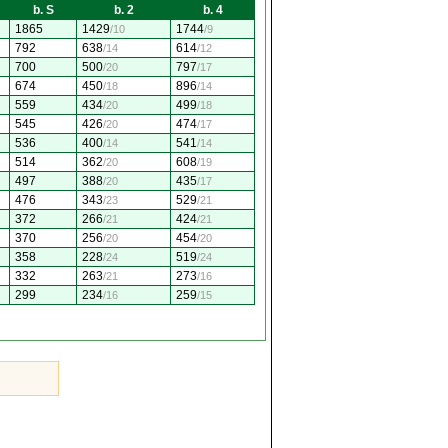
b. S
b. 2
b. 4
1865
1429
1744
/10
/9
792
638
614
/14
/12
700
500
797
/20
/17
674
450
896
/18
/14
559
434
499
/20
/18
545
426
474
/20
/17
536
400
541
/14
/14
514
362
608
/20
/19
497
388
435
/20
/17
476
343
529
/23
/21
372
266
424
/21
/21
370
256
454
/20
/20
358
228
519
/24
/24
332
263
273
/21
/16
299
234
259
/16
/15