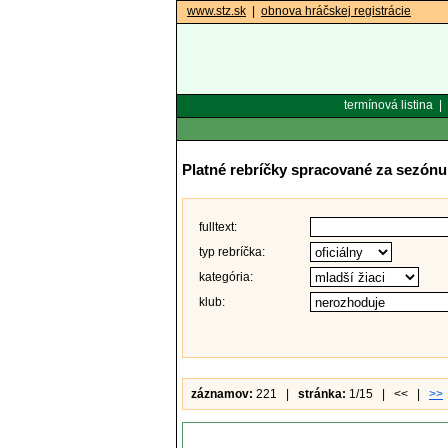
www.stz.sk
|
obnova hráčskej registrácie
termínová listina
|
Platné rebríčky spracované za sezónu
fulltext:
typ rebríčka:
kategória:
klub:
záznamov:
221 |
stránka:
1/15 | << |
>>