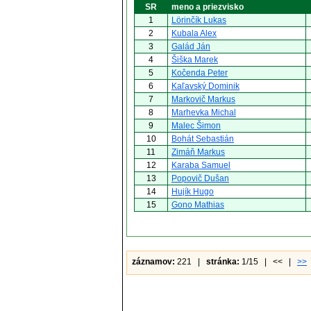
SR
meno a priezvisko
1
Lörinčík Lukas
2
Kubala Alex
3
Galád Ján
4
Šiška Marek
5
Kočenda Peter
6
Kaľavský Dominik
7
Markovič Markus
8
Marhevka Michal
9
Malec Šimon
10
Bohát Sebastián
11
Zimáň Markus
12
Karaba Samuel
13
Popovič Dušan
14
Hujík Hugo
15
Gono Mathias
záznamov:
221 |
stránka:
1/15 | << |
>>