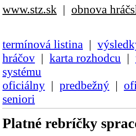
www.stz.sk
|
obnova hráčsk
termínová listina
|
výsledk
hráčov
|
karta rozhodcu
|
systému
oficiálny
|
predbežný
|
of
seniori
Platné rebríčky spra