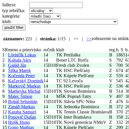
fulltext:
typ rebríčka:
kategória:
klub:
zobrazenie na strá
záznamov:
221 |
stránka:
1/15 | << |
>>
SR
meno a priezvisko
ročník
klub
reg.
b. S
b.
1
Lörinčík Lukas
14
TK Petržalka
B
1865
1
2
Kubala Alex
14
Benet LTC Bytča
S
792
6
3
Galád Ján
15
D10
Fresh club Zvolen
S
700
5
4
Šiška Marek
14
TK HSC Piešťany
Z
674
4
5
Kočenda Peter
14
TK Kúpele Piešťany
Z
559
4
6
Kaľavský Dominik
14
TC 92 Levoča
V
545
4
7
Markovič Markus
14
TK HSC Piešťany
Z
536
4
8
Marhevka Michal
15
D10
TK Slovan Bratislava
B
514
3
9
Malec Šimon
14
MŠK Poprad-Tatry
V
497
3
10
Bohát Sebastián
15
D10
TK Slávia SPU Nitra
Z
476
3
11
Zimáň Markus
14
TK Jednotka Bratislava
B
372
2
12
Karaba Samuel
14
TK Tennis Classic Bratislava
B
370
2
13
Popovič Dušan
15
D10
TK Inter Bratislava
B
358
2
14
Hujík Hugo
15
D10
TK Nová generácia NMnV
Z
332
2
15
Gono Mathias
14
TK Kúpele Piešťany
Z
299
2