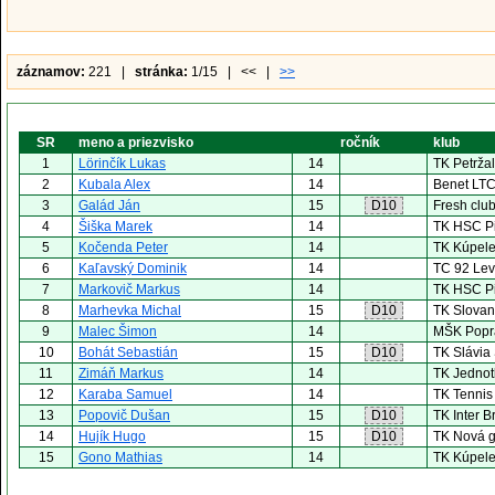
záznamov:
221 |
stránka:
1/15 | << |
>>
SR
meno a priezvisko
ročník
klub
1
Lörinčík Lukas
14
TK Petrža
2
Kubala Alex
14
Benet LTC
3
Galád Ján
15
D10
Fresh clu
4
Šiška Marek
14
TK HSC P
5
Kočenda Peter
14
TK Kúpele
6
Kaľavský Dominik
14
TC 92 Le
7
Markovič Markus
14
TK HSC P
8
Marhevka Michal
15
D10
TK Slovan
9
Malec Šimon
14
MŠK Popra
10
Bohát Sebastián
15
D10
TK Slávia
11
Zimáň Markus
14
TK Jednot
12
Karaba Samuel
14
TK Tennis 
13
Popovič Dušan
15
D10
TK Inter B
14
Hujík Hugo
15
D10
TK Nová 
15
Gono Mathias
14
TK Kúpele