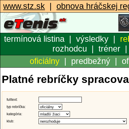
www.stz.sk
|
obnova hráčskej reg
termínová listina
|
výsledky
|
re
rozhodcu
|
tréner
oficiálny
|
predbežný
|
of
Platné rebríčky spracov
fulltext:
typ rebríčka:
kategória:
klub: