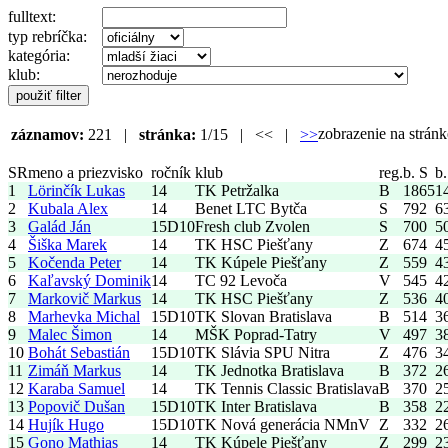
fulltext:
typ rebríčka:
kategória:
klub:
zobrazenie na strá
záznamov:
221 |
stránka:
1/15 | << |
>>
SR
meno a priezvisko
ročník
klub
reg.
b. S
b.
1
Lörinčík Lukas
14
TK Petržalka
B
1865
1
2
Kubala Alex
14
Benet LTC Bytča
S
792
6
3
Galád Ján
15
D10
Fresh club Zvolen
S
700
5
4
Šiška Marek
14
TK HSC Piešťany
Z
674
4
5
Kočenda Peter
14
TK Kúpele Piešťany
Z
559
4
6
Kaľavský Dominik
14
TC 92 Levoča
V
545
4
7
Markovič Markus
14
TK HSC Piešťany
Z
536
4
8
Marhevka Michal
15
D10
TK Slovan Bratislava
B
514
3
9
Malec Šimon
14
MŠK Poprad-Tatry
V
497
3
10
Bohát Sebastián
15
D10
TK Slávia SPU Nitra
Z
476
3
11
Zimáň Markus
14
TK Jednotka Bratislava
B
372
2
12
Karaba Samuel
14
TK Tennis Classic Bratislava
B
370
2
13
Popovič Dušan
15
D10
TK Inter Bratislava
B
358
2
14
Hujík Hugo
15
D10
TK Nová generácia NMnV
Z
332
2
15
Gono Mathias
14
TK Kúpele Piešťany
Z
299
2