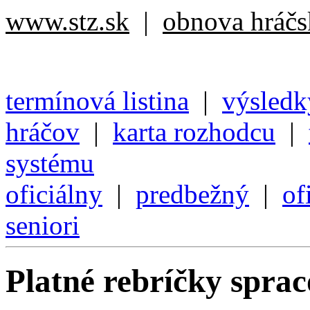
www.stz.sk
|
obnova hráčsk
termínová listina
|
výsledk
hráčov
|
karta rozhodcu
|
systému
oficiálny
|
predbežný
|
of
seniori
Platné rebríčky spra