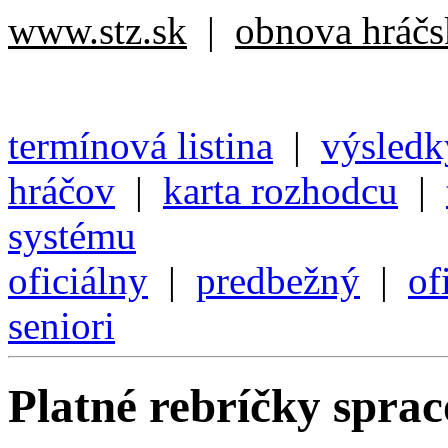
www.stz.sk
|
obnova hráčsk
termínová listina
|
výsledk
hráčov
|
karta rozhodcu
|
systému
oficiálny
|
predbežný
|
of
seniori
Platné rebríčky spra