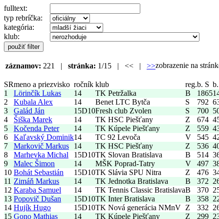
fulltext:
typ rebríčka:
kategória:
klub:
zobrazenie na strá
záznamov:
221 |
stránka:
1/15 | << |
>>
SR
meno a priezvisko
ročník
klub
reg.
b. S
b.
1
Lörinčík Lukas
14
TK Petržalka
B
1865
1
2
Kubala Alex
14
Benet LTC Bytča
S
792
6
3
Galád Ján
15
D10
Fresh club Zvolen
S
700
5
4
Šiška Marek
14
TK HSC Piešťany
Z
674
4
5
Kočenda Peter
14
TK Kúpele Piešťany
Z
559
4
6
Kaľavský Dominik
14
TC 92 Levoča
V
545
4
7
Markovič Markus
14
TK HSC Piešťany
Z
536
4
8
Marhevka Michal
15
D10
TK Slovan Bratislava
B
514
3
9
Malec Šimon
14
MŠK Poprad-Tatry
V
497
3
10
Bohát Sebastián
15
D10
TK Slávia SPU Nitra
Z
476
3
11
Zimáň Markus
14
TK Jednotka Bratislava
B
372
2
12
Karaba Samuel
14
TK Tennis Classic Bratislava
B
370
2
13
Popovič Dušan
15
D10
TK Inter Bratislava
B
358
2
14
Hujík Hugo
15
D10
TK Nová generácia NMnV
Z
332
2
15
Gono Mathias
14
TK Kúpele Piešťany
Z
299
2