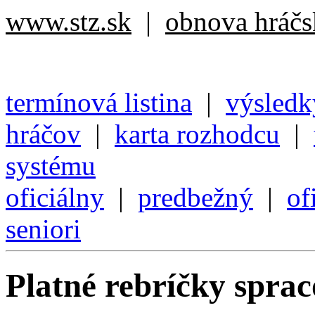
www.stz.sk
|
obnova hráčsk
termínová listina
|
výsledk
hráčov
|
karta rozhodcu
|
systému
oficiálny
|
predbežný
|
of
seniori
Platné rebríčky spra