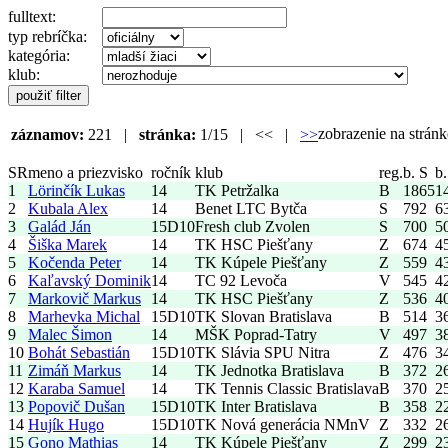
fulltext:
typ rebríčka:
kategória:
klub:
zobrazenie na strá
záznamov:
221 |
stránka:
1/15 | << |
>>
SR
meno a priezvisko
ročník
klub
reg.
b. S
b.
1
Lörinčík Lukas
14
TK Petržalka
B
1865
1
2
Kubala Alex
14
Benet LTC Bytča
S
792
6
3
Galád Ján
15
D10
Fresh club Zvolen
S
700
5
4
Šiška Marek
14
TK HSC Piešťany
Z
674
4
5
Kočenda Peter
14
TK Kúpele Piešťany
Z
559
4
6
Kaľavský Dominik
14
TC 92 Levoča
V
545
4
7
Markovič Markus
14
TK HSC Piešťany
Z
536
4
8
Marhevka Michal
15
D10
TK Slovan Bratislava
B
514
3
9
Malec Šimon
14
MŠK Poprad-Tatry
V
497
3
10
Bohát Sebastián
15
D10
TK Slávia SPU Nitra
Z
476
3
11
Zimáň Markus
14
TK Jednotka Bratislava
B
372
2
12
Karaba Samuel
14
TK Tennis Classic Bratislava
B
370
2
13
Popovič Dušan
15
D10
TK Inter Bratislava
B
358
2
14
Hujík Hugo
15
D10
TK Nová generácia NMnV
Z
332
2
15
Gono Mathias
14
TK Kúpele Piešťany
Z
299
2