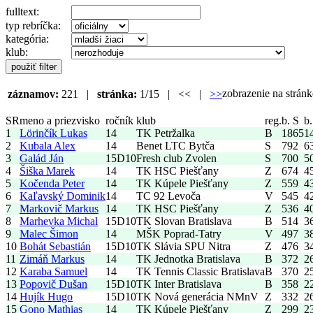
fulltext:
typ rebríčka:
kategória:
klub:
zobrazenie na strá
záznamov:
221 |
stránka:
1/15 | << |
>>
SR
meno a priezvisko
ročník
klub
reg.
b. S
b.
1
Lörinčík Lukas
14
TK Petržalka
B
1865
1
2
Kubala Alex
14
Benet LTC Bytča
S
792
6
3
Galád Ján
15
D10
Fresh club Zvolen
S
700
5
4
Šiška Marek
14
TK HSC Piešťany
Z
674
4
5
Kočenda Peter
14
TK Kúpele Piešťany
Z
559
4
6
Kaľavský Dominik
14
TC 92 Levoča
V
545
4
7
Markovič Markus
14
TK HSC Piešťany
Z
536
4
8
Marhevka Michal
15
D10
TK Slovan Bratislava
B
514
3
9
Malec Šimon
14
MŠK Poprad-Tatry
V
497
3
10
Bohát Sebastián
15
D10
TK Slávia SPU Nitra
Z
476
3
11
Zimáň Markus
14
TK Jednotka Bratislava
B
372
2
12
Karaba Samuel
14
TK Tennis Classic Bratislava
B
370
2
13
Popovič Dušan
15
D10
TK Inter Bratislava
B
358
2
14
Hujík Hugo
15
D10
TK Nová generácia NMnV
Z
332
2
15
Gono Mathias
14
TK Kúpele Piešťany
Z
299
2