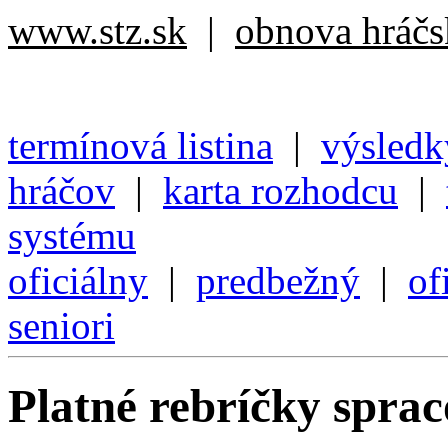
www.stz.sk
|
obnova hráčsk
termínová listina
|
výsledk
hráčov
|
karta rozhodcu
|
systému
oficiálny
|
predbežný
|
of
seniori
Platné rebríčky spra