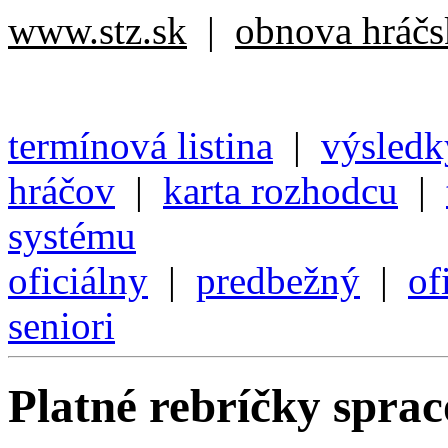
www.stz.sk
|
obnova hráčsk
termínová listina
|
výsledk
hráčov
|
karta rozhodcu
|
systému
oficiálny
|
predbežný
|
of
seniori
Platné rebríčky spra