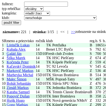
fulltext:
typ rebríčka:
kategória:
klub:
zobrazenie na strá
záznamov:
221 |
stránka:
1/15 | << |
>>
SR
meno a priezvisko
ročník
klub
reg.
b. S
b.
1
Lörinčík Lukas
14
TK Petržalka
B
1865
1
2
Kubala Alex
14
Benet LTC Bytča
S
792
6
3
Galád Ján
15
D10
Fresh club Zvolen
S
700
5
4
Šiška Marek
14
TK HSC Piešťany
Z
674
4
5
Kočenda Peter
14
TK Kúpele Piešťany
Z
559
4
6
Kaľavský Dominik
14
TC 92 Levoča
V
545
4
7
Markovič Markus
14
TK HSC Piešťany
Z
536
4
8
Marhevka Michal
15
D10
TK Slovan Bratislava
B
514
3
9
Malec Šimon
14
MŠK Poprad-Tatry
V
497
3
10
Bohát Sebastián
15
D10
TK Slávia SPU Nitra
Z
476
3
11
Zimáň Markus
14
TK Jednotka Bratislava
B
372
2
12
Karaba Samuel
14
TK Tennis Classic Bratislava
B
370
2
13
Popovič Dušan
15
D10
TK Inter Bratislava
B
358
2
14
Hujík Hugo
15
D10
TK Nová generácia NMnV
Z
332
2
15
Gono Mathias
14
TK Kúpele Piešťany
Z
299
2