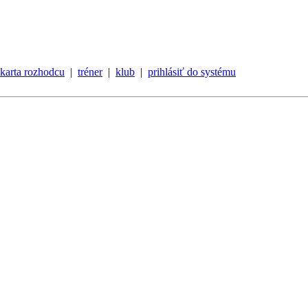
karta rozhodcu
|
tréner
|
klub
|
prihlásiť do systému