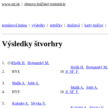
www.stz.sk
|
obnova hráčskej registrácie
termínová listina
|
výsledky
|
rebríčky
|
družstvá
|
karty hráčov
|
Výsledky štvorhry
1.
(1)
Hujík H.
Bojnanský M.
Hujík H.
Bojnanský M.
2.
BYE
16
8
SF
F
3.
Malík A.
Jobb A.
Malík A.
Jobb A.
4.
BYE
16
8
SF
F
5.
Kolodej A.
Slyvka V.
Kolodej A.
Slyvka V.