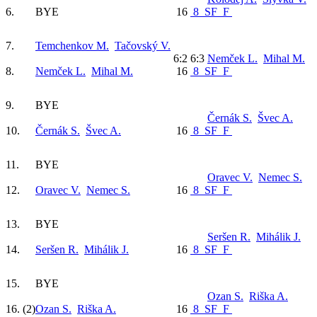
6.
BYE
16
8
SF
F
7.
Temchenkov M.
Tačovský V.
6:2 6:3
Nemček L.
Mihal M.
8.
Nemček L.
Mihal M.
16
8
SF
F
9.
BYE
Černák S.
Švec A.
10.
Černák S.
Švec A.
16
8
SF
F
11.
BYE
Oravec V.
Nemec S.
12.
Oravec V.
Nemec S.
16
8
SF
F
13.
BYE
Seršen R.
Mihálik J.
14.
Seršen R.
Mihálik J.
16
8
SF
F
15.
BYE
Ozan S.
Riška A.
16.
(2)
Ozan S.
Riška A.
16
8
SF
F