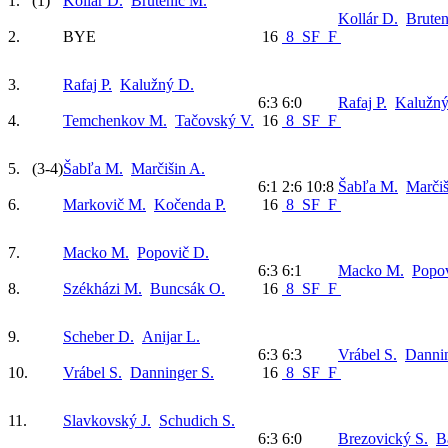
1.
(1)
Kollár D.
Brutenič M.
Kollár D.
Bruten
2.
BYE
16
8
SF
F
3.
Rafaj P.
Kalužný D.
6:3 6:0
Rafaj P.
Kalužný
4.
Temchenkov M.
Tačovský V.
16
8
SF
F
5.
(3-4)
Šabľa M.
Marčišin A.
6:1 2:6 10:8
Šabľa M.
Marčiš
6.
Markovič M.
Kočenda P.
16
8
SF
F
7.
Macko M.
Popovič D.
6:3 6:1
Macko M.
Popov
8.
Székházi M.
Buncsák O.
16
8
SF
F
9.
Scheber D.
Anijar L.
6:3 6:3
Vrábel S.
Dannin
10.
Vrábel S.
Danninger S.
16
8
SF
F
11.
Slavkovský J.
Schudich S.
6:3 6:0
Brezovický S.
B