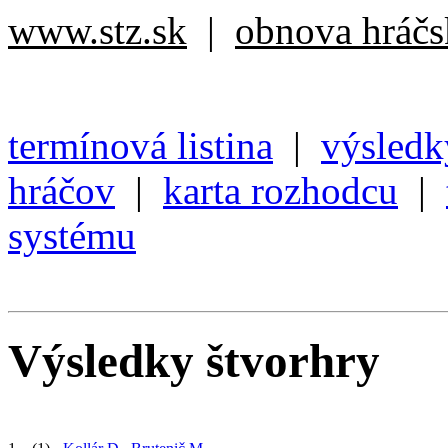
www.stz.sk
|
obnova hráčsk
termínová listina
|
výsledk
hráčov
|
karta rozhodcu
|
systému
Výsledky štvorhry