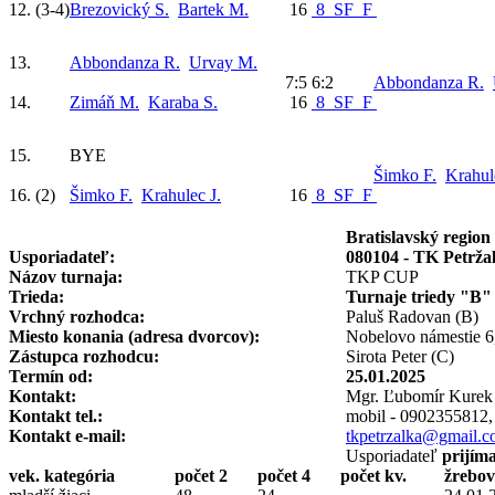
12.
(3-4)
Brezovický S.
Bartek M.
16
8
SF
F
13.
Abbondanza R.
Urvay M.
7:5 6:2
Abbondanza R.
14.
Zimáň M.
Karaba S.
16
8
SF
F
15.
BYE
Šimko F.
Krahul
16.
(2)
Šimko F.
Krahulec J.
16
8
SF
F
Bratislavský region
Usporiadateľ:
080104 - TK Petrža
Názov turnaja:
TKP CUP
Trieda:
Turnaje triedy "B"
Vrchný rozhodca:
Paluš Radovan (B)
Miesto konania (adresa dvorcov):
Nobelovo námestie 6,
Zástupca rozhodcu:
Sirota Peter (C)
Termín od:
25.01.2025
Kontakt:
Mgr. Ľubomír Kurek
Kontakt tel.:
mobil - 0902355812,
Kontakt e-mail:
tkpetrzalka@gmail.
Usporiadateľ
prijím
vek. kategória
počet 2
počet 4
počet kv.
žrebov