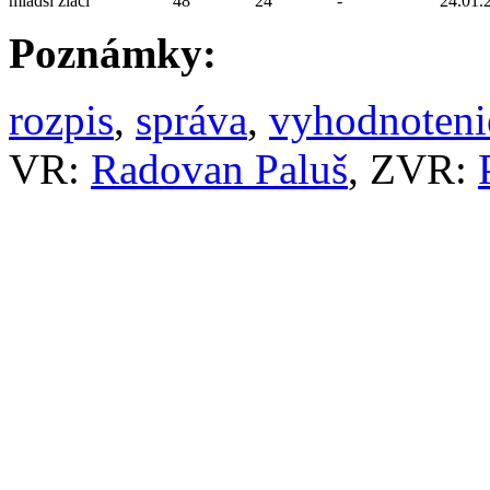
mladší žiaci
48
24
-
24.01.
Poznámky:
rozpis
,
správa
,
vyhodnoteni
VR:
Radovan Paluš
, ZVR: