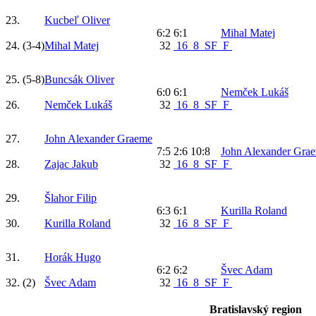
23.
Kucbeľ Oliver
6:2 6:1
Mihal Matej
24.
(3-4)
Mihal Matej
32
16
8
SF
F
25.
(5-8)
Buncsák Oliver
6:0 6:1
Nemček Lukáš
26.
Nemček Lukáš
32
16
8
SF
F
27.
John Alexander Graeme
7:5 2:6 10:8
John Alexander Gra
28.
Zajac Jakub
32
16
8
SF
F
29.
Šlahor Filip
6:3 6:1
Kurilla Roland
30.
Kurilla Roland
32
16
8
SF
F
31.
Horák Hugo
6:2 6:2
Švec Adam
32.
(2)
Švec Adam
32
16
8
SF
F
Bratislavský region