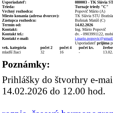
Usporiadateľ:
080003 - TK Slávia S
Trieda:
Turnaje triedy "C"
Vrchný rozhodca:
Popovič Mário (A)
Miesto konania (adresa dvorcov):
TK Slávia STU Bratisla
Zástupca rozhodcu:
Bušniak Matúš (C)
Termín od:
14.02.2026
Kontakt:
Ing. Mário Popovič
Kontakt tel.:
dv. - 0903991122, mobi
Kontakt e-mail:
i.mario.popovic@gmai
Usporiadateľ
prijíma
pr
vek. kategória
počet 2
počet 4
počet kv.
žrebo
mladší žiaci
32
16
-
13.02
Poznámky:
Prihlášky do štvorhry e-ma
14.02.2026 do 12.00 hod.