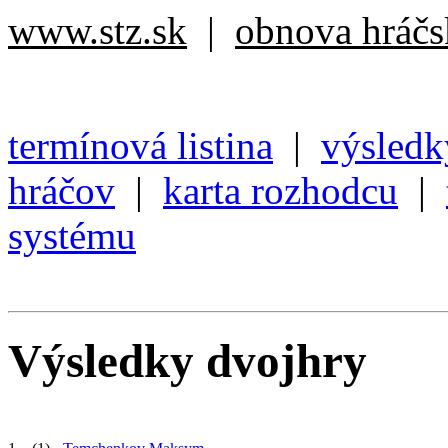
www.stz.sk
|
obnova hráčsk
termínová listina
|
výsledk
hráčov
|
karta rozhodcu
|
systému
Výsledky dvojhry