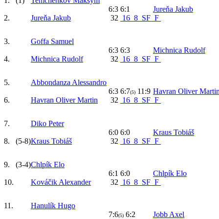
1.
(1)
Temchenkov Maksym
6:3 6:1
Jureňa Jakub
2.
Jureňa Jakub
32
16
8
SF
F
3.
Goffa Samuel
6:3 6:3
Michnica Rudolf
4.
Michnica Rudolf
32
16
8
SF
F
5.
Abbondanza Alessandro
6:3 6:7
11:9
Havran Oliver Marti
(5)
6.
Havran Oliver Martin
32
16
8
SF
F
7.
Diko Peter
6:0 6:0
Kraus Tobiáš
8.
(5-8)
Kraus Tobiáš
32
16
8
SF
F
9.
(3-4)
Chlpík Elo
6:1 6:0
Chlpík Elo
10.
Kováčik Alexander
32
16
8
SF
F
11.
Hanulík Hugo
7:6
6:2
Jobb Axel
(5)