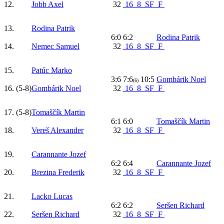
12.
Jobb Axel
32
16
8
SF
F
13.
Rodina Patrik
6:0 6:2
Rodina Patrik
14.
Nemec Samuel
32
16
8
SF
F
15.
Patúc Marko
3:6 7:6
10:5
Gombárik Noel
(6)
16.
(5-8)
Gombárik Noel
32
16
8
SF
F
17.
(5-8)
Tomaščík Martin
6:1 6:0
Tomaščík Martin
18.
Vereš Alexander
32
16
8
SF
F
19.
Carannante Jozef
6:2 6:4
Carannante Jozef
20.
Brezina Frederik
32
16
8
SF
F
21.
Lacko Lucas
6:2 6:2
Seršen Richard
22.
Seršen Richard
32
16
8
SF
F