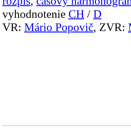
rozpis
,
časový harmonogra
vyhodnotenie
CH
/
D
VR:
Mário Popovič
, ZVR: