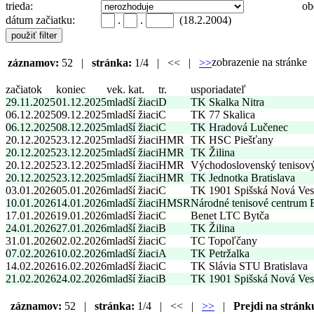
trieda:
ob
dátum začiatku:
.
.
(18.2.2004)
zobrazenie na stránk
záznamov:
52 |
stránka:
1/4 | << |
>>
začiatok
koniec
vek. kat.
tr.
usporiadateľ
29.11.2025
01.12.2025
mladší žiaci
D
TK Skalka Nitra
06.12.2025
09.12.2025
mladší žiaci
C
TK 77 Skalica
06.12.2025
08.12.2025
mladší žiaci
C
TK Hradová Lučenec
20.12.2025
23.12.2025
mladší žiaci
HMR
TK HSC Piešťany
20.12.2025
23.12.2025
mladší žiaci
HMR
TK Žilina
20.12.2025
23.12.2025
mladší žiaci
HMR
Východoslovenský tenisov
20.12.2025
23.12.2025
mladší žiaci
HMR
TK Jednotka Bratislava
03.01.2026
05.01.2026
mladší žiaci
C
TK 1901 Spišská Nová Ves
10.01.2026
14.01.2026
mladší žiaci
HMSR
Národné tenisové centrum
17.01.2026
19.01.2026
mladší žiaci
C
Benet LTC Bytča
24.01.2026
27.01.2026
mladší žiaci
B
TK Žilina
31.01.2026
02.02.2026
mladší žiaci
C
TC Topoľčany
07.02.2026
10.02.2026
mladší žiaci
A
TK Petržalka
14.02.2026
16.02.2026
mladší žiaci
C
TK Slávia STU Bratislava
21.02.2026
24.02.2026
mladší žiaci
B
TK 1901 Spišská Nová Ves
záznamov:
52 |
stránka:
1/4 | << |
>>
|
Prejdi na stránk