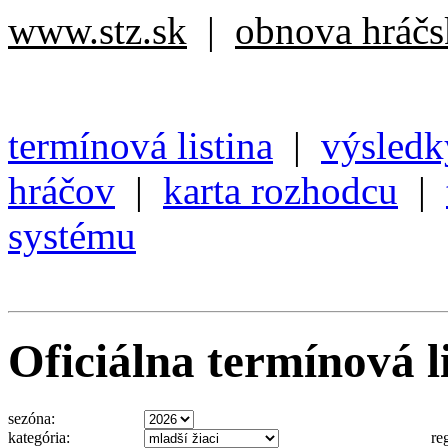
www.stz.sk
|
obnova hráčsk
termínová listina
|
výsledk
hráčov
|
karta rozhodcu
|
systému
Oficiálna termínová li
sezóna:
kategória:
re