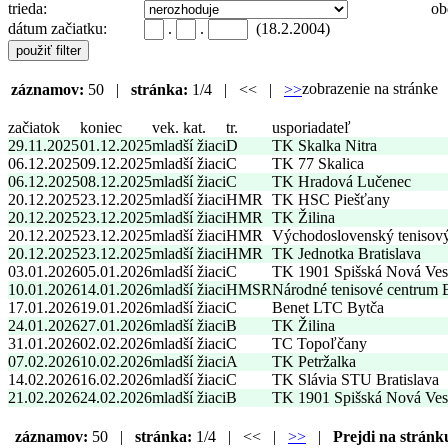
trieda:
ob
dátum začiatku:
.
.
(18.2.2004)
zobrazenie na stránk
záznamov:
50 |
stránka:
1/4 | << |
>>
začiatok
koniec
vek. kat.
tr.
usporiadateľ
29.11.2025
01.12.2025
mladší žiaci
D
TK Skalka Nitra
06.12.2025
09.12.2025
mladší žiaci
C
TK 77 Skalica
06.12.2025
08.12.2025
mladší žiaci
C
TK Hradová Lučenec
20.12.2025
23.12.2025
mladší žiaci
HMR
TK HSC Piešťany
20.12.2025
23.12.2025
mladší žiaci
HMR
TK Žilina
20.12.2025
23.12.2025
mladší žiaci
HMR
Východoslovenský tenisov
20.12.2025
23.12.2025
mladší žiaci
HMR
TK Jednotka Bratislava
03.01.2026
05.01.2026
mladší žiaci
C
TK 1901 Spišská Nová Ves
10.01.2026
14.01.2026
mladší žiaci
HMSR
Národné tenisové centrum
17.01.2026
19.01.2026
mladší žiaci
C
Benet LTC Bytča
24.01.2026
27.01.2026
mladší žiaci
B
TK Žilina
31.01.2026
02.02.2026
mladší žiaci
C
TC Topoľčany
07.02.2026
10.02.2026
mladší žiaci
A
TK Petržalka
14.02.2026
16.02.2026
mladší žiaci
C
TK Slávia STU Bratislava
21.02.2026
24.02.2026
mladší žiaci
B
TK 1901 Spišská Nová Ves
záznamov:
50 |
stránka:
1/4 | << |
>>
|
Prejdi na stránk