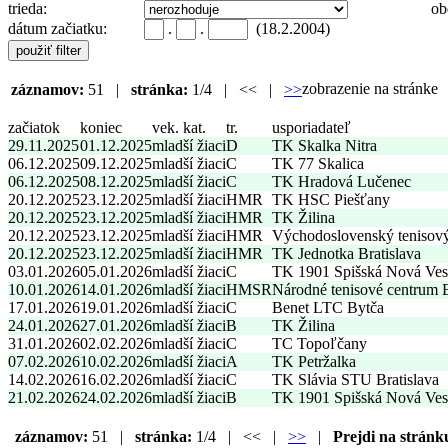
trieda:
ob
dátum začiatku:
.
.
(18.2.2004)
zobrazenie na stránk
záznamov:
51 |
stránka:
1/4 | << |
>>
začiatok
koniec
vek. kat.
tr.
usporiadateľ
29.11.2025
01.12.2025
mladší žiaci
D
TK Skalka Nitra
06.12.2025
09.12.2025
mladší žiaci
C
TK 77 Skalica
06.12.2025
08.12.2025
mladší žiaci
C
TK Hradová Lučenec
20.12.2025
23.12.2025
mladší žiaci
HMR
TK HSC Piešťany
20.12.2025
23.12.2025
mladší žiaci
HMR
TK Žilina
20.12.2025
23.12.2025
mladší žiaci
HMR
Východoslovenský tenisov
20.12.2025
23.12.2025
mladší žiaci
HMR
TK Jednotka Bratislava
03.01.2026
05.01.2026
mladší žiaci
C
TK 1901 Spišská Nová Ves
10.01.2026
14.01.2026
mladší žiaci
HMSR
Národné tenisové centrum
17.01.2026
19.01.2026
mladší žiaci
C
Benet LTC Bytča
24.01.2026
27.01.2026
mladší žiaci
B
TK Žilina
31.01.2026
02.02.2026
mladší žiaci
C
TC Topoľčany
07.02.2026
10.02.2026
mladší žiaci
A
TK Petržalka
14.02.2026
16.02.2026
mladší žiaci
C
TK Slávia STU Bratislava
21.02.2026
24.02.2026
mladší žiaci
B
TK 1901 Spišská Nová Ves
záznamov:
51 |
stránka:
1/4 | << |
>>
|
Prejdi na stránk