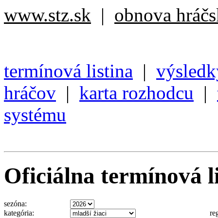
www.stz.sk
|
obnova hráčsk
termínová listina
|
výsledk
hráčov
|
karta rozhodcu
|
systému
Oficiálna termínová li
sezóna:
kategória:
re