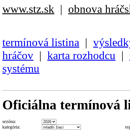
www.stz.sk
|
obnova hráčsk
termínová listina
|
výsledk
hráčov
|
karta rozhodcu
|
systému
Oficiálna termínová li
sezóna:
kategória:
re