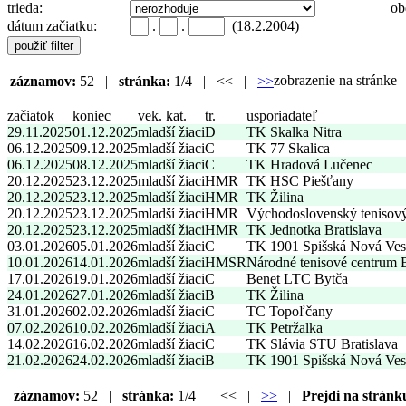
trieda:
ob
dátum začiatku:
.
.
(18.2.2004)
zobrazenie na stránk
záznamov:
52 |
stránka:
1/4 | << |
>>
začiatok
koniec
vek. kat.
tr.
usporiadateľ
29.11.2025
01.12.2025
mladší žiaci
D
TK Skalka Nitra
06.12.2025
09.12.2025
mladší žiaci
C
TK 77 Skalica
06.12.2025
08.12.2025
mladší žiaci
C
TK Hradová Lučenec
20.12.2025
23.12.2025
mladší žiaci
HMR
TK HSC Piešťany
20.12.2025
23.12.2025
mladší žiaci
HMR
TK Žilina
20.12.2025
23.12.2025
mladší žiaci
HMR
Východoslovenský tenisov
20.12.2025
23.12.2025
mladší žiaci
HMR
TK Jednotka Bratislava
03.01.2026
05.01.2026
mladší žiaci
C
TK 1901 Spišská Nová Ves
10.01.2026
14.01.2026
mladší žiaci
HMSR
Národné tenisové centrum
17.01.2026
19.01.2026
mladší žiaci
C
Benet LTC Bytča
24.01.2026
27.01.2026
mladší žiaci
B
TK Žilina
31.01.2026
02.02.2026
mladší žiaci
C
TC Topoľčany
07.02.2026
10.02.2026
mladší žiaci
A
TK Petržalka
14.02.2026
16.02.2026
mladší žiaci
C
TK Slávia STU Bratislava
21.02.2026
24.02.2026
mladší žiaci
B
TK 1901 Spišská Nová Ves
záznamov:
52 |
stránka:
1/4 | << |
>>
|
Prejdi na stránk