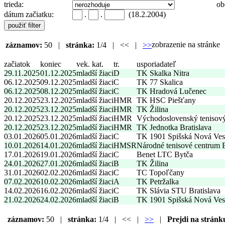
trieda:
ob
dátum začiatku:
.
.
(18.2.2004)
zobrazenie na stránk
záznamov:
50 |
stránka:
1/4 | << |
>>
začiatok
koniec
vek. kat.
tr.
usporiadateľ
29.11.2025
01.12.2025
mladší žiaci
D
TK Skalka Nitra
06.12.2025
09.12.2025
mladší žiaci
C
TK 77 Skalica
06.12.2025
08.12.2025
mladší žiaci
C
TK Hradová Lučenec
20.12.2025
23.12.2025
mladší žiaci
HMR
TK HSC Piešťany
20.12.2025
23.12.2025
mladší žiaci
HMR
TK Žilina
20.12.2025
23.12.2025
mladší žiaci
HMR
Východoslovenský tenisov
20.12.2025
23.12.2025
mladší žiaci
HMR
TK Jednotka Bratislava
03.01.2026
05.01.2026
mladší žiaci
C
TK 1901 Spišská Nová Ves
10.01.2026
14.01.2026
mladší žiaci
HMSR
Národné tenisové centrum
17.01.2026
19.01.2026
mladší žiaci
C
Benet LTC Bytča
24.01.2026
27.01.2026
mladší žiaci
B
TK Žilina
31.01.2026
02.02.2026
mladší žiaci
C
TC Topoľčany
07.02.2026
10.02.2026
mladší žiaci
A
TK Petržalka
14.02.2026
16.02.2026
mladší žiaci
C
TK Slávia STU Bratislava
21.02.2026
24.02.2026
mladší žiaci
B
TK 1901 Spišská Nová Ves
záznamov:
50 |
stránka:
1/4 | << |
>>
|
Prejdi na stránk