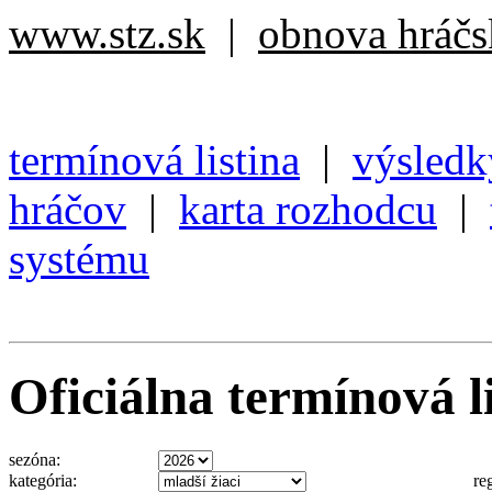
www.stz.sk
|
obnova hráčsk
termínová listina
|
výsledk
hráčov
|
karta rozhodcu
|
systému
Oficiálna termínová li
sezóna:
kategória:
re