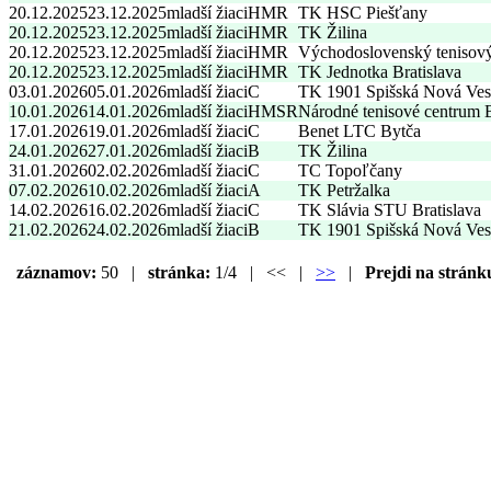
20.12.2025
23.12.2025
mladší žiaci
HMR
TK HSC Piešťany
20.12.2025
23.12.2025
mladší žiaci
HMR
TK Žilina
20.12.2025
23.12.2025
mladší žiaci
HMR
Východoslovenský tenisov
20.12.2025
23.12.2025
mladší žiaci
HMR
TK Jednotka Bratislava
03.01.2026
05.01.2026
mladší žiaci
C
TK 1901 Spišská Nová Ves
10.01.2026
14.01.2026
mladší žiaci
HMSR
Národné tenisové centrum
17.01.2026
19.01.2026
mladší žiaci
C
Benet LTC Bytča
24.01.2026
27.01.2026
mladší žiaci
B
TK Žilina
31.01.2026
02.02.2026
mladší žiaci
C
TC Topoľčany
07.02.2026
10.02.2026
mladší žiaci
A
TK Petržalka
14.02.2026
16.02.2026
mladší žiaci
C
TK Slávia STU Bratislava
21.02.2026
24.02.2026
mladší žiaci
B
TK 1901 Spišská Nová Ves
záznamov:
50 |
stránka:
1/4 | << |
>>
|
Prejdi na stránk