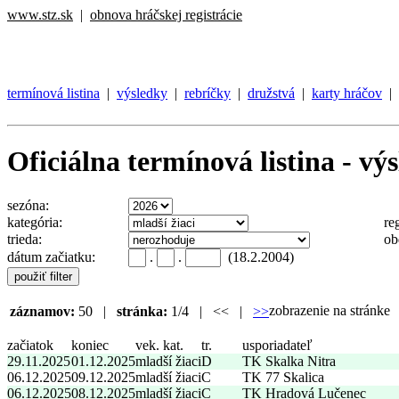
www.stz.sk
|
obnova hráčskej registrácie
termínová listina
|
výsledky
|
rebríčky
|
družstvá
|
karty hráčov
|
Oficiálna termínová listina - vý
sezóna:
kategória:
re
trieda:
ob
dátum začiatku:
.
.
(18.2.2004)
zobrazenie na stránk
záznamov:
50 |
stránka:
1/4 | << |
>>
začiatok
koniec
vek. kat.
tr.
usporiadateľ
29.11.2025
01.12.2025
mladší žiaci
D
TK Skalka Nitra
06.12.2025
09.12.2025
mladší žiaci
C
TK 77 Skalica
06.12.2025
08.12.2025
mladší žiaci
C
TK Hradová Lučenec