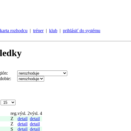
karta rozhodcu
|
tréner
|
klub
|
prihlásiť do systému
sledky
gión:
dobie:
e
reg.
výsl. 2
výsl. 4
Z
detail
detail
Z
detail
detail
S
detail
detail