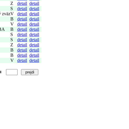
Z
detail
detail
S
detail
detail
ý zväz
V
detail
detail
B
detail
detail
V
detail
detail
 BA
B
detail
detail
S
detail
detail
S
detail
detail
Z
detail
detail
B
detail
detail
B
detail
detail
V
detail
detail
u