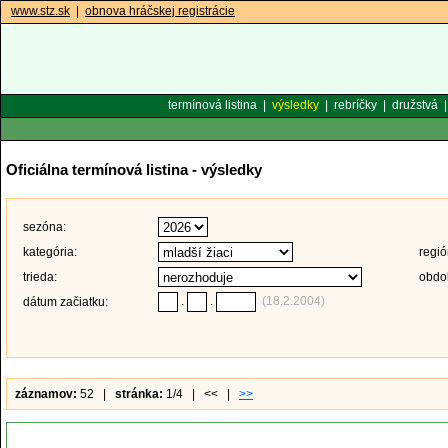
www.stz.sk
|
obnova hráčskej registrácie
termínová listina
|
výsledky
|
rebríčky
|
družstvá
Oficiálna termínová listina - výsledky
sezóna:
kategória:
regió
trieda:
obdo
.
.
(18.2.2004)
dátum začiatku:
záznamov:
52 |
stránka:
1/4 | << |
>>