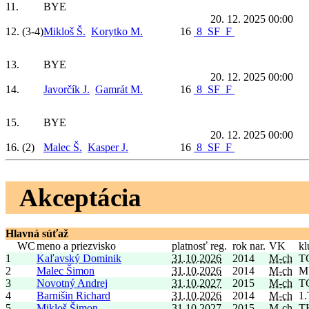
11.
BYE
20. 12. 2025 00:00
12.
(3-4)
Mikloš Š.
Korytko M.
16
8
SF
F
13.
BYE
20. 12. 2025 00:00
14.
Javorčík J.
Gamrát M.
16
8
SF
F
15.
BYE
20. 12. 2025 00:00
16.
(2)
Malec Š.
Kasper J.
16
8
SF
F
Akceptácia
Hlavná súťaž
WC
meno a priezvisko
platnosť reg.
rok nar.
VK
kl
1
Kaľavský Dominik
31.10.2026
2014
M-ch
T
2
Malec Šimon
31.10.2026
2014
M-ch
M
3
Novotný Andrej
31.10.2027
2015
M-ch
T
4
Barnišin Richard
31.10.2026
2014
M-ch
1
5
Mikloš Šimon
31.10.2027
2015
M-ch
TK