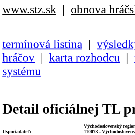
www.stz.sk
|
obnova hráčsk
termínová listina
|
výsledk
hráčov
|
karta rozhodcu
|
systému
Detail oficiálnej TL p
Východoslovenský regio
Usporiadateľ:
110073 - Východoslovens