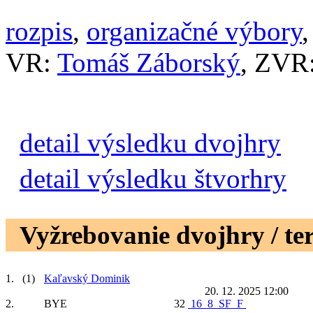
rozpis
,
organizačné výbory
VR:
Tomáš Záborský
, ZVR
detail výsledku dvojhry
detail výsledku štvorhry
Vyžrebovanie dvojhry / te
1.
(1)
Kaľavský Dominik
20. 12. 2025 12:00
2.
BYE
32
16
8
SF
F