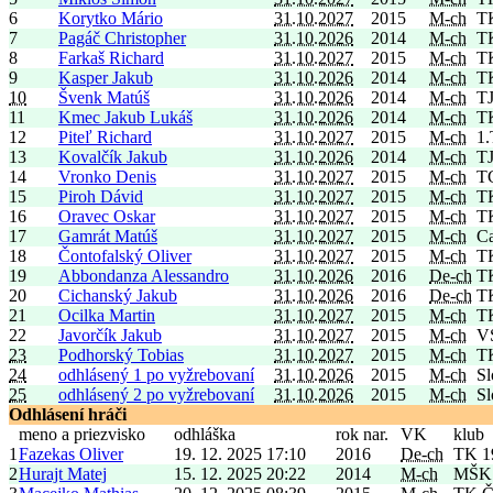
6
Korytko Mário
31.10.2027
2015
M-ch
TK
7
Pagáč Christopher
31.10.2026
2014
M-ch
T
8
Farkaš Richard
31.10.2027
2015
M-ch
T
9
Kasper Jakub
31.10.2026
2014
M-ch
TK
10
Švenk Matúš
31.10.2026
2014
M-ch
TJ
11
Kmec Jakub Lukáš
31.10.2026
2014
M-ch
T
12
Piteľ Richard
31.10.2027
2015
M-ch
1
13
Kovalčík Jakub
31.10.2026
2014
M-ch
TJ
14
Vronko Denis
31.10.2027
2015
M-ch
T
15
Piroh Dávid
31.10.2027
2015
M-ch
TK
16
Oravec Oskar
31.10.2027
2015
M-ch
TK
17
Gamrát Matúš
31.10.2027
2015
M-ch
Ca
18
Čontofalský Oliver
31.10.2027
2015
M-ch
T
19
Abbondanza Alessandro
31.10.2026
2016
De-ch
T
20
Cichanský Jakub
31.10.2026
2016
De-ch
T
21
Ocilka Martin
31.10.2027
2015
M-ch
T
22
Javorčík Jakub
31.10.2027
2015
M-ch
V
23
Podhorský Tobias
31.10.2027
2015
M-ch
T
24
odhlásený 1 po vyžrebovaní
31.10.2026
2015
M-ch
Sl
25
odhlásený 2 po vyžrebovaní
31.10.2026
2015
M-ch
Sl
Odhlásení hráči
meno a priezvisko
odhláška
rok nar.
VK
klub
1
Fazekas Oliver
19. 12. 2025 17:10
2016
De-ch
TK 1
2
Hurajt Matej
15. 12. 2025 20:22
2014
M-ch
MŠK 