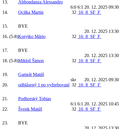
13.
Abbondanza Alessandro
6:0 6:1
20. 12. 2025 09:30
14.
Ocilka Martin
32
16
8
SF
F
15.
BYE
20. 12. 2025 13:30
16.
(5-8)
Korytko Mário
32
16
8
SF
F
17.
BYE
20. 12. 2025 13:30
18.
(5-8)
Mikloš Šimon
32
16
8
SF
F
19.
Gamrát Matúš
skr
20. 12. 2025 09:30
20.
odhlásený 1 po vyžrebovaní
32
16
8
SF
F
21.
Podhorský Tobias
6:1 6:1
20. 12. 2025 10:45
22.
Švenk Matúš
32
16
8
SF
F
23.
BYE
20. 12. 2025 13:30