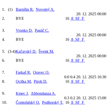
1.
(1)
Barnišin R.
Novotný A.
20. 12. 2025 00:00
2.
BYE
16
8
SF
F
3.
Vronko D.
Pagáč C.
20. 12. 2025 00:00
4.
BYE
16
8
SF
F
5.
(3-4)
Kaľavský D.
Švenk M.
20. 12. 2025 00:00
6.
BYE
16
8
SF
F
7.
Farkaš R.
Oravec O.
6:0 6:4
20. 12. 2025 16:30
8.
Ocilka M.
Piroh D.
16
8
SF
F
9.
Kmec J.
Abbondanza A.
6:3 6:2
20. 12. 2025 15:00
10.
Čontofalský O.
Podhorský T.
16
8
SF
F