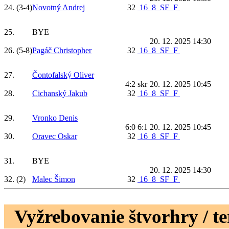
24.
(3-4)
Novotný Andrej
32
16
8
SF
F
25.
BYE
20. 12. 2025 14:30
26.
(5-8)
Pagáč Christopher
32
16
8
SF
F
27.
Čontofalský Oliver
4:2 skr
20. 12. 2025 10:45
28.
Cichanský Jakub
32
16
8
SF
F
29.
Vronko Denis
6:0 6:1
20. 12. 2025 10:45
30.
Oravec Oskar
32
16
8
SF
F
31.
BYE
20. 12. 2025 14:30
32.
(2)
Malec Šimon
32
16
8
SF
F
Vyžrebovanie štvorhry / t