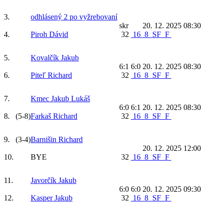
3.
odhlásený 2 po vyžrebovaní
skr
20. 12. 2025 08:30
4.
Piroh Dávid
32
16
8
SF
F
5.
Kovalčík Jakub
6:1 6:0
20. 12. 2025 08:30
6.
Piteľ Richard
32
16
8
SF
F
7.
Kmec Jakub Lukáš
6:0 6:1
20. 12. 2025 08:30
8.
(5-8)
Farkaš Richard
32
16
8
SF
F
9.
(3-4)
Barnišin Richard
20. 12. 2025 12:00
10.
BYE
32
16
8
SF
F
11.
Javorčík Jakub
6:0 6:0
20. 12. 2025 09:30
12.
Kasper Jakub
32
16
8
SF
F