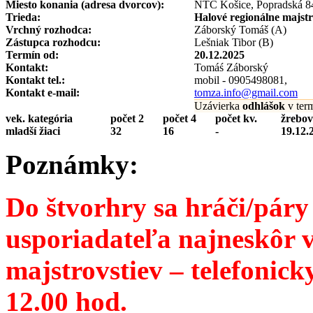
Miesto konania (adresa dvorcov):
NTC Košice, Popradská 8
Trieda:
Halové regionálne majst
Vrchný rozhodca:
Záborský Tomáš (A)
Zástupca rozhodcu:
Lešniak Tibor (B)
Termín od:
20.12.2025
Kontakt:
Tomáś Záborský
Kontakt tel.:
mobil - 0905498081,
Kontakt e-mail:
tomza.info@gmail.com
Uzávierka
odhlášok
v ter
vek. kategória
počet 2
počet 4
počet kv.
žrebov
mladší žiaci
32
16
-
19.12.
Poznámky:
Do štvorhry sa hráči/páry
usporiadateľa najneskôr v
majstrovstiev – telefonic
12.00 hod.