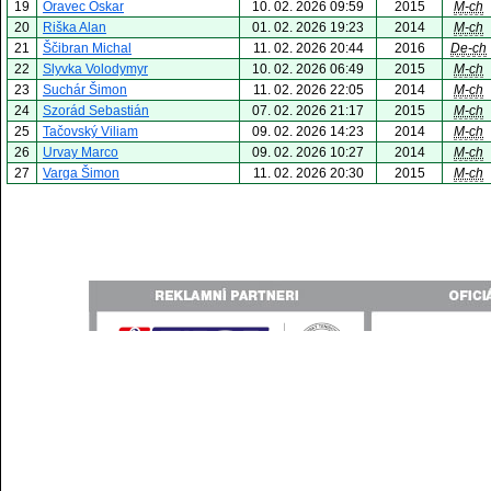
19
Oravec Oskar
10. 02. 2026 09:59
2015
M-ch
20
Riška Alan
01. 02. 2026 19:23
2014
M-ch
21
Ščibran Michal
11. 02. 2026 20:44
2016
De-ch
22
Slyvka Volodymyr
10. 02. 2026 06:49
2015
M-ch
23
Suchár Šimon
11. 02. 2026 22:05
2014
M-ch
24
Szorád Sebastián
07. 02. 2026 21:17
2015
M-ch
25
Tačovský Viliam
09. 02. 2026 14:23
2014
M-ch
26
Urvay Marco
09. 02. 2026 10:27
2014
M-ch
27
Varga Šimon
11. 02. 2026 20:30
2015
M-ch