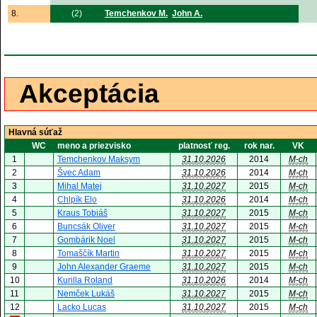
8.
(2)
Temchenkov M.
John A.
Akceptácia
Hlavná súťaž
WC
meno a priezvisko
platnosť reg.
rok nar.
VK
1
Temchenkov Maksym
31.10.2026
2014
M-ch
2
Švec Adam
31.10.2026
2014
M-ch
3
Mihal Matej
31.10.2027
2015
M-ch
4
Chlpík Elo
31.10.2026
2014
M-ch
5
Kraus Tobiáš
31.10.2027
2015
M-ch
6
Buncsák Oliver
31.10.2027
2015
M-ch
7
Gombárik Noel
31.10.2027
2015
M-ch
8
Tomaščík Martin
31.10.2027
2015
M-ch
9
John Alexander Graeme
31.10.2027
2015
M-ch
10
Kurilla Roland
31.10.2026
2014
M-ch
11
Nemček Lukáš
31.10.2027
2015
M-ch
12
Lacko Lucas
31.10.2027
2015
M-ch