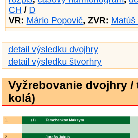
CH
/
D
VR:
Mário Popovič
, ZVR:
Matúš
detail výsledku dvojhry
detail výsledku štvorhry
Vyžrebovanie dvojhry /
kolá)
1.
(1)
Temchenkov Maksym
2.
Jureňa Jakub