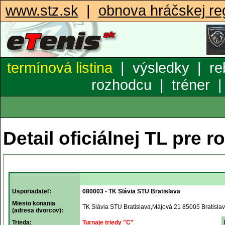
www.stz.sk
|
obnova hráčskej reg
termínová listina
|
výsledky
|
re
rozhodcu
|
tréner
Detail oficiálnej TL pre r
Usporiadateľ:
080003 - TK Slávia STU Bratislava
Miesto konania
TK Slávia STU Bratislava,Májová 21 85005 Bratisla
(adresa dvorcov):
Trieda:
Turnaje triedy "C"