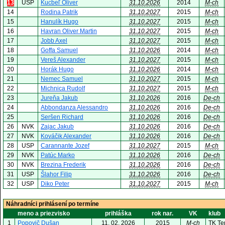
13
USP
Kucbeľ Oliver
31.10.2026
2014
M-ch
14
Rodina Patrik
31.10.2027
2015
M-ch
15
Hanulík Hugo
31.10.2027
2015
M-ch
16
Havran Oliver Martin
31.10.2027
2015
M-ch
17
Jobb Axel
31.10.2027
2015
M-ch
18
Goffa Samuel
31.10.2026
2014
M-ch
19
Vereš Alexander
31.10.2027
2015
M-ch
20
Horák Hugo
31.10.2026
2014
M-ch
21
Nemec Samuel
31.10.2027
2015
M-ch
22
Michnica Rudolf
31.10.2027
2015
M-ch
23
Jureňa Jakub
31.10.2026
2016
De-ch
24
Abbondanza Alessandro
31.10.2026
2016
De-ch
25
Seršen Richard
31.10.2026
2016
De-ch
26
NVK
Zajac Jakub
31.10.2026
2016
De-ch
27
NVK
Kováčik Alexander
31.10.2026
2016
De-ch
28
USP
Carannante Jozef
31.10.2027
2015
M-ch
29
NVK
Patúc Marko
31.10.2026
2016
De-ch
30
NVK
Brezina Frederik
31.10.2026
2016
De-ch
31
USP
Šlahor Filip
31.10.2026
2016
De-ch
32
USP
Diko Peter
31.10.2027
2015
M-ch
Náhradníci prihlásení po termíne
meno a priezvisko
prihláška
rok nar.
VK
klub
1
Popovič Dušan
11. 02. 2026
2015
M-ch
TK Ten