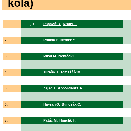
kolá)
1.
(1)
Popovič D.
Kraus T.
2.
Rodina P.
Nemec S.
3.
Mihal M.
Nemček L.
4.
Jureňa J.
Tomaščík M.
5.
Zajac J.
Abbondanza A.
6.
Havran O.
Buncsák O.
7.
Patúc M.
Hanulík H.