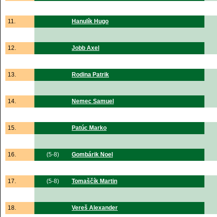
11.
Hanulík Hugo
12.
Jobb Axel
13.
Rodina Patrik
14.
Nemec Samuel
15.
Patúc Marko
16.
(5-8)
Gombárik Noel
17.
(5-8)
Tomaščík Martin
18.
Vereš Alexander