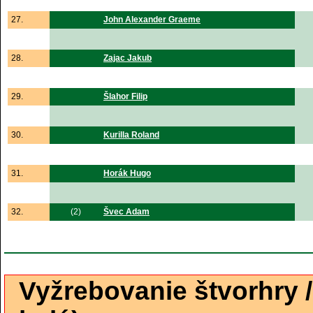
27.
John Alexander Graeme
28.
Zajac Jakub
29.
Šlahor Filip
30.
Kurilla Roland
31.
Horák Hugo
32.
(2)
Švec Adam
Vyžrebovanie štvorhry 