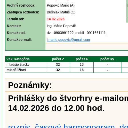
Vrchný rozhodca:
Popovič Mário (A)
Zástupca rozhodcu:
Bušniak Matúš (C)
Termín od:
14.02.2026
Kontakt:
Ing. Mário Popovič
Kontakt tel.:
dv. - 0903991122, mobil - 0911661111,
Kontakt e-mail:
i.mario.popovic@gmail.com
vek. kategória
počet 2
počet 4
počet kv.
mladšie žiačky
32
16
-
mladší žiaci
32
16
-
Poznámky:
Prihlášky do štvorhry e-mail
14.02.2026 do 12.00 hod.
rozpis
,
časový harmonogram
,
de