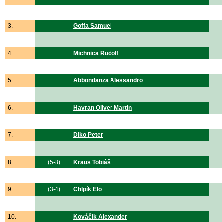
3.
Goffa Samuel
4.
Michnica Rudolf
5.
Abbondanza Alessandro
6.
Havran Oliver Martin
7.
Diko Peter
8.
(5-8)
Kraus Tobiáš
9.
(3-4)
Chlpík Elo
10.
Kováčik Alexander