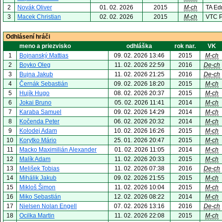
2
Novák Oliver
01. 02. 2026
2015
M-ch
TA Ed
3
Macek Christian
02. 02. 2026
2015
M-ch
VTC P
Odhlásení hráči
meno a priezvisko
odhláška
rok nar.
VK
1
Bojnanský Mattias
09. 02. 2026 13:46
2015
M-ch
2
Boyko Oleg
11. 02. 2026 22:59
2016
De-ch
3
Bujna Jakub
11. 02. 2026 21:25
2016
De-ch
4
Černák Sebastián
09. 02. 2026 18:20
2015
M-ch
5
Hujík Hugo
08. 02. 2026 20:37
2015
M-ch
6
Jokai Bruno
05. 02. 2026 11:41
2014
M-ch
7
Karaba Samuel
09. 02. 2026 14:29
2014
M-ch
8
Kočenda Peter
06. 02. 2026 20:32
2014
M-ch
9
Kolodej Adam
10. 02. 2026 16:26
2015
M-ch
10
Korytko Mário
25. 01. 2026 20:47
2015
M-ch
11
Macko Maximilián Alexander
01. 02. 2026 11:05
2014
M-ch
12
Malík Adam
11. 02. 2026 20:33
2015
M-ch
13
Melišek Tobias
11. 02. 2026 07:38
2016
De-ch
14
Mihálik Jakub
09. 02. 2026 21:55
2015
M-ch
15
Mikloš Šimon
11. 02. 2026 10:04
2015
M-ch
16
Miko Sebastián
12. 02. 2026 08:22
2014
M-ch
17
Nielsen Nolan Engell
07. 02. 2026 13:16
2016
De-ch
18
Ocilka Martin
11. 02. 2026 22:08
2015
M-ch