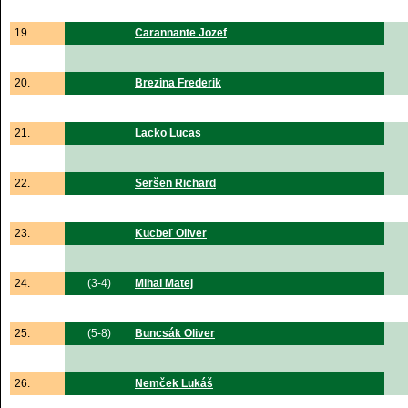
19.
Carannante Jozef
20.
Brezina Frederik
21.
Lacko Lucas
22.
Seršen Richard
23.
Kucbeľ Oliver
24.
(3-4)
Mihal Matej
25.
(5-8)
Buncsák Oliver
26.
Nemček Lukáš