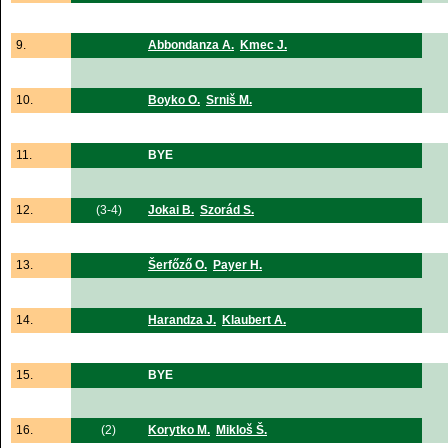
9.
Abbondanza A.
Kmec J.
10.
Boyko O.
Srniš M.
11.
BYE
12.
(3-4)
Jokai B.
Szorád S.
13.
Šerfőző O.
Payer H.
14.
Harandza J.
Klaubert A.
15.
BYE
16.
(2)
Korytko M.
Mikloš Š.