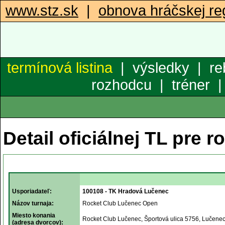
www.stz.sk
|
obnova hráčskej reg
termínová listina
|
výsledky
|
re
rozhodcu
|
tréner
Detail oficiálnej TL pre r
Usporiadateľ:
100108 - TK Hradová Lučenec
Názov turnaja:
Rocket Club Lučenec Open
Miesto konania
Rocket Club Lučenec, Športová ulica 5756, Lučene
(adresa dvorcov):