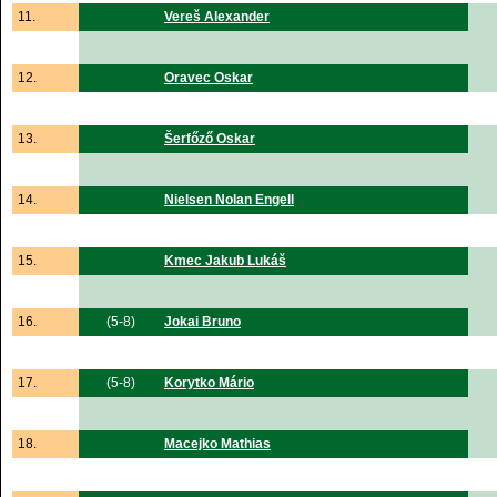
11.
Vereš Alexander
12.
Oravec Oskar
13.
Šerfőző Oskar
14.
Nielsen Nolan Engell
15.
Kmec Jakub Lukáš
16.
(5-8)
Jokai Bruno
17.
(5-8)
Korytko Mário
18.
Macejko Mathias