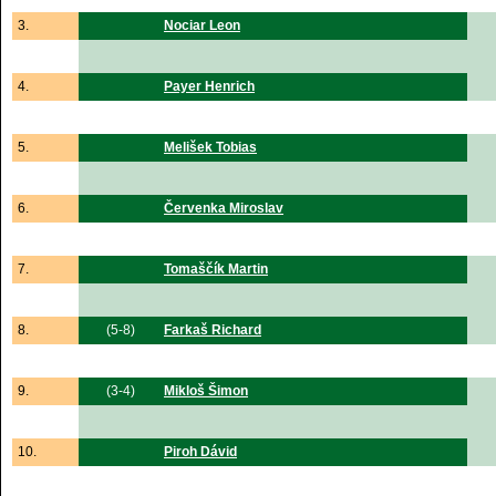
3.
Nociar Leon
4.
Payer Henrich
5.
Melišek Tobias
6.
Červenka Miroslav
7.
Tomaščík Martin
8.
(5-8)
Farkaš Richard
9.
(3-4)
Mikloš Šimon
10.
Piroh Dávid