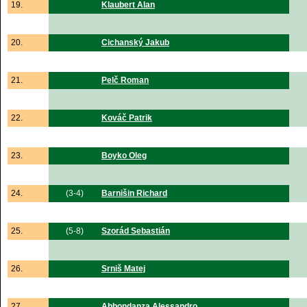
19.
Klaubert Alan
20.
Cichanský Jakub
21.
Pelč Roman
22.
Kováč Patrik
23.
Boyko Oleg
24.
(3-4)
Barnišin Richard
25.
(5-8)
Szorád Sebastián
26.
Srniš Matej
27.
Abbondanza Alessandro