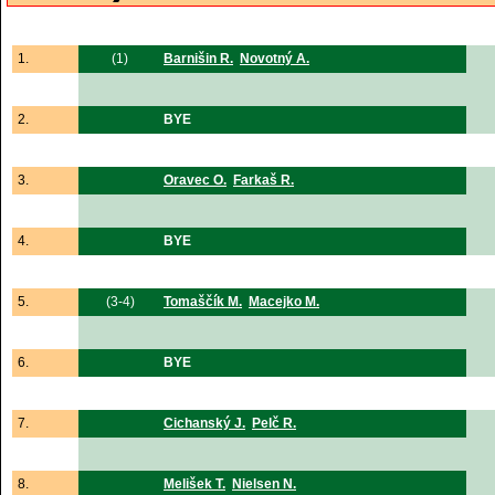
1.
(1)
Barnišin R.
Novotný A.
2.
BYE
3.
Oravec O.
Farkaš R.
4.
BYE
5.
(3-4)
Tomaščík M.
Macejko M.
6.
BYE
7.
Cichanský J.
Pelč R.
8.
Melišek T.
Nielsen N.