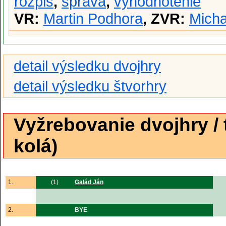
rozpis
,
správa
,
vyhodnotenie
VR:
Martin Podhora
, ZVR:
Micha
detail výsledku dvojhry
detail výsledku štvorhry
Vyžrebovanie dvojhry /
kolá)
1.
(1)
Galád Ján
2.
BYE