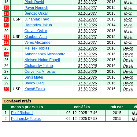
15
Piroh Dávid
31.10.2027
2015
M-ch
16
Payer Henrich
31.10.2027
2015
M-ch
17
Šerfőző Oskar
31.10.2027
2015
M-ch
18
USP
Juhaniak Theo
31.10.2027
2015
M-ch
19
Harandza Jakub
31.10.2026
2014
M-ch
20
Oravec Oskar
31.10.2027
2015
M-ch
21
USP
Klaubert Alan
31.10.2027
2015
M-ch
22
Vereš Alexander
31.10.2027
2015
M-ch
23
Melišek Tobias
31.10.2026
2016
De-ch
24
Abbondanza Alessandro
31.10.2026
2016
De-ch
25
Nielsen Nolan Engell
31.10.2026
2016
De-ch
26
Cichanský Jakub
31.10.2026
2016
De-ch
27
Červenka Miroslav
31.10.2026
2016
De-ch
28
Srniš Matej
31.10.2026
2016
De-ch
29
Boyko Oleg
31.10.2026
2016
De-ch
30
USP
Kováč Patrik
31.10.2026
2016
De-ch
Odhlásení hráči
meno a priezvisko
odhláška
rok nar.
V
1
Piteľ Richard
03. 12. 2025 17:46
2015
M-
2
Podhorský Tobias
02. 12. 2025 07:53
2015
M-