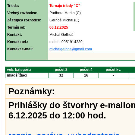
Trieda:
Turnaje triedy "C"
Vrchný rozhodca:
Podhora Martin (C)
Zástupca rozhodcu:
Geľhoš Michal (C)
Termín od:
06.12.2025
Kontakt:
Michal Geľhoš
Kontakt tel.:
mobil - 0951914280,
Kontakt e-mail:
michalgelhos@gmail.com
vek. kategória
počet 2
počet 4
počet kv.
mladší žiaci
32
16
-
Poznámky:
Prihlášky do štvorhry e-mail
6.12.2025 do 12:00 hod.