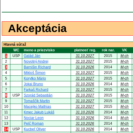
Akceptácia
Hlavná súťaž
WC
meno a priezvisko
platnosť reg.
rok nar.
VK
1
USP
Galád Ján
31.10.2027
2015
M-ch
2
Novotný Andrej
31.10.2027
2015
M-ch
3
Barnišin Richard
31.10.2026
2014
M-ch
4
Mikloš Šimon
31.10.2027
2015
M-ch
5
Korytko Mário
31.10.2027
2015
M-ch
6
Jokai Bruno
31.10.2026
2014
M-ch
7
Farkaš Richard
31.10.2027
2015
M-ch
8
USP
Szorád Sebastián
31.10.2027
2015
M-ch
9
Tomaščík Martin
31.10.2027
2015
M-ch
10
Macejko Mathias
31.10.2027
2015
M-ch
11
Kmec Jakub Lukáš
31.10.2026
2014
M-ch
12
Nociar Leon
31.10.2026
2014
M-ch
13
Pelč Roman
31.10.2026
2014
M-ch
14
USP
Kucbeľ Oliver
31.10.2026
2014
M-ch