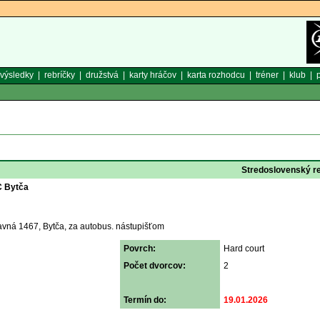
výsledky
|
rebríčky
|
družstvá
|
karty hráčov
|
karta rozhodcu
|
tréner
|
klub
|
p
Stredoslovenský r
C Bytča
avná 1467, Bytča, za autobus. nástupišťom
Povrch:
Hard court
Počet dvorcov:
2
Termín do:
19.01.2026