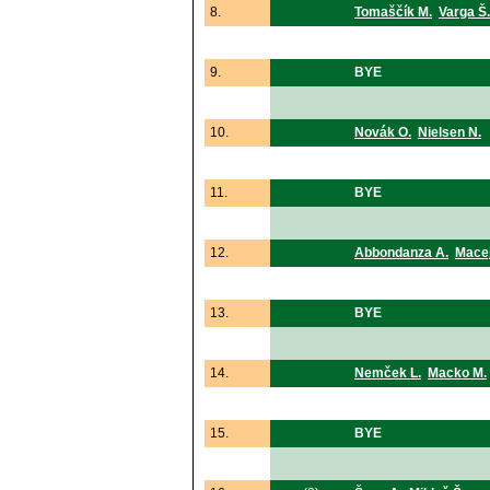
8.
Tomaščík M.
Varga Š.
9.
BYE
10.
Novák O.
Nielsen N.
11.
BYE
12.
Abbondanza A.
Macej
13.
BYE
14.
Nemček L.
Macko M.
15.
BYE