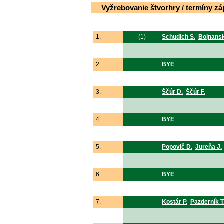
Vyžrebovanie štvorhry / termíny zá
1.
(1)
Schudich S.
Bojnans
2.
BYE
3.
Ščúr D.
Ščúr F.
4.
BYE
5.
Popovič D.
Jureňa J.
6.
BYE
7.
Kostár P.
Pazderník T