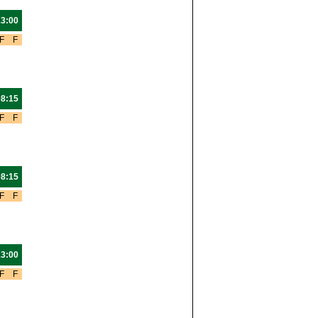
13:00
F
F
08:15
F
F
08:15
F
F
13:00
F
F