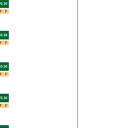
15:30
F
F
10:30
F
F
10:30
F
F
15:30
F
F