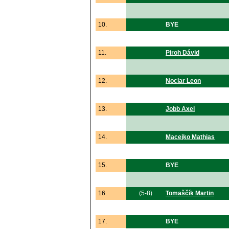
10.
BYE
11.
Piroh Dávid
12.
Nociar Leon
13.
Jobb Axel
14.
Macejko Mathias
15.
BYE
16.
(5-8)
Tomaščík Martin
17.
BYE