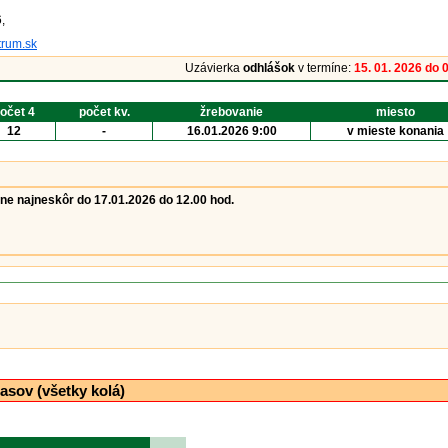
,
trum.sk
Uzávierka
odhlášok
v termíne:
15. 01. 2026 do 
očet 4
počet kv.
žrebovanie
miesto
12
-
16.01.2026 9:00
v mieste konania
ne najneskôr do 17.01.2026 do 12.00 hod.
asov (všetky kolá)