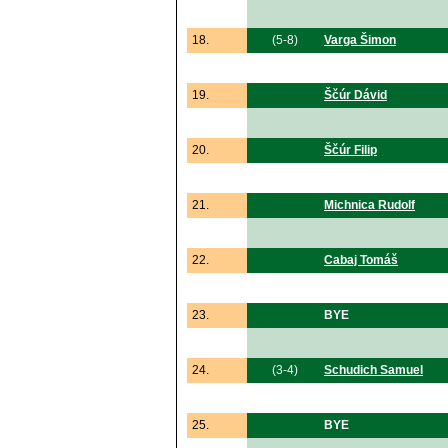
18.
(5-8)
Varga Šimon
19.
Ščúr Dávid
20.
Ščúr Filip
21.
Michnica Rudolf
22.
Cabaj Tomáš
23.
BYE
24.
(3-4)
Schudich Samuel
25.
BYE