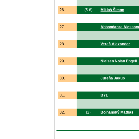
26.
(5-8)
Mikloš Šimon
27.
Abbondanza Alessan
28.
Vereš Alexander
29.
Nielsen Nolan Engell
30.
Jureňa Jakub
31.
BYE
32.
(2)
Bojnanský Mattias