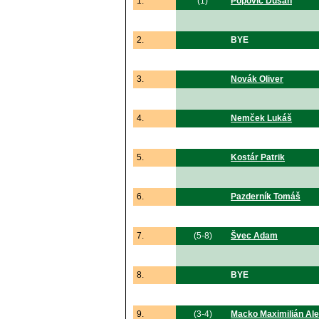
1.
(1)
Popovič Dušan
2.
BYE
3.
Novák Oliver
4.
Nemček Lukáš
5.
Kostár Patrik
6.
Pazderník Tomáš
7.
(5-8)
Švec Adam
8.
BYE
9.
(3-4)
Macko Maximilián Al