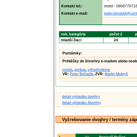
Kontakt tel.:
mobil - 0908770716
Kontakt e-mail:
peter.benadik@cen
vek. kategória
počet 2
p
mladší žiaci
24
Poznámky:
Prihlášky do štvorhry e-mailom alebo osob
rozpis
,
správa
,
vyhodnotenie
VR:
Peter Beňadik
, ZVR:
Martin Mokryš
detail výsledku dvojhry
detail výsledku štvorhry
Vyžrebovanie dvojhry / termíny záp