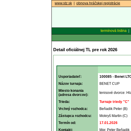
www.stz.sk
|
obnova hráčskej registrácie
termínová listina
|
Detail oficiálnej TL pre rok 2026
Usporiadateľ:
100085 - Benet LT
Názov turnaja:
BENET CUP
Miesto konania
tenisové dvorce: Hl
(adresa dvorcov):
Trieda:
Turnaje triedy "C"
Vrchný rozhodca:
Beňadik Peter (B)
Zástupca rozhodcu:
Mokryš Martin (C)
Termín od:
17.01.2026
Kontakt:
Mgr. Peter Beňadik