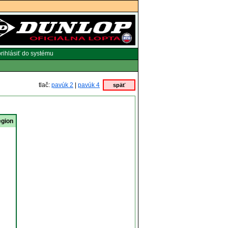
rihlásiť do systému
tlač:
pavúk 2
|
pavúk 4
späť
egion