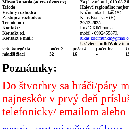
Miesto konania (adresa dvorcov):
Za plavárňou 1, 010 08 Žil
Trieda:
Halové regionálne majst
Vrchný rozhodca:
Kličimunka Lukáš (A)
Zástupca rozhodcu:
Kališ Branislav (B)
Termín od:
20.12.2025
Kontakt:
Lukáš Kličimunka
Kontakt tel.:
mobil - 0902455879,
Kontakt e-mail:
lukas.klicimunka@gmail.
Uzávierka
odhlášok
v ter
vek. kategória
počet 2
počet 4
počet kv.
ž
mladší žiaci
32
16
-
1
Poznámky:
Do štvorhry sa hráči/páry m
najneskôr v prvý deň príslu
telefonicky/ emailom alebo
rozpis
,
organizačné výbory