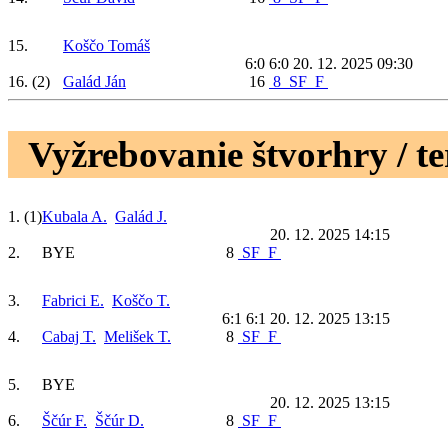
15.
Koščo Tomáš
6:0 6:0
20. 12. 2025 09:30
16.
(2)
Galád Ján
16
8
SF
F
Vyžrebovanie štvorhry / t
1.
(1)
Kubala A.
Galád J.
20. 12. 2025 14:15
2.
BYE
8
SF
F
3.
Fabrici E.
Koščo T.
6:1 6:1
20. 12. 2025 13:15
4.
Cabaj T.
Melišek T.
8
SF
F
5.
BYE
20. 12. 2025 13:15
6.
Ščúr F.
Ščúr D.
8
SF
F