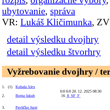
ubytovanie
,
správa
VR:
Lukáš Kličimunka
, Z
detail výsledku dvojhry
detail výsledku štvorhry
Vyžrebovanie dvojhry / te
1.
(1)
Kubala Alex
6:0 6:0
20. 12. 2025 08:30
2.
Bujna Jakub
16
8
SF
F
3.
Pavličko Juraj