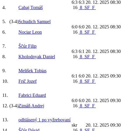
6:3 6:3
20. 12. 2025 08:30
4.
Cabaj Tomáš
16
8
SF
F
5.
(3-4)
Schudich Samuel
6:0 6:0
20. 12. 2025 08:30
6.
Nociar Leon
16
8
SF
F
7.
Ščúr Filip
6:3 6:1
20. 12. 2025 08:30
8.
Kholodnyak Daniel
16
8
SF
F
9.
Melišek Tobias
6:1 6:0
20. 12. 2025 09:30
10.
Frič Jozef
16
8
SF
F
11.
Fabrici Eduard
6:0 6:0
20. 12. 2025 09:30
12.
(3-4)
Zimáň Andrej
16
8
SF
F
13.
odhlásený 1 po vyžrebovaní
skr
20. 12. 2025 09:30
14.
Ščúr Dávid
16
8
SF
F