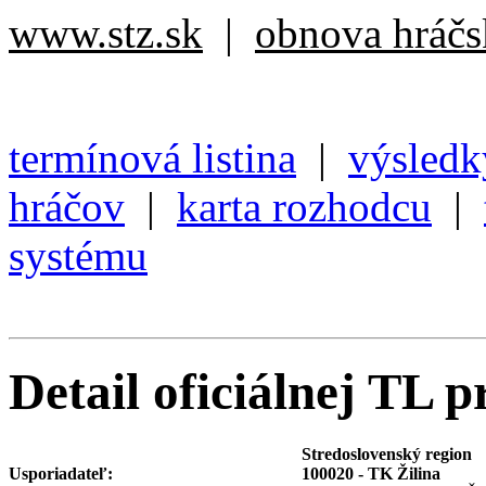
www.stz.sk
|
obnova hráčsk
termínová listina
|
výsledk
hráčov
|
karta rozhodcu
|
systému
Detail oficiálnej TL p
Stredoslovenský region
Usporiadateľ:
100020 - TK Žilina