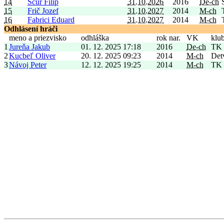
14
Ščúr Filip
31.10.2026
2016
De-ch
15
Frič Jozef
31.10.2027
2014
M-ch
16
Fabrici Eduard
31.10.2027
2014
M-ch
Odhlásení hráči
meno a priezvisko
odhláška
rok nar.
VK
klu
1
Jureňa Jakub
01. 12. 2025 17:18
2016
De-ch
TK 
2
Kucbeľ Oliver
20. 12. 2025 09:23
2014
M-ch
Det
3
Návoj Peter
12. 12. 2025 19:25
2014
M-ch
TK 