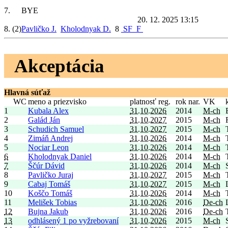
7.
BYE
20. 12. 2025 13:15
8.
(2)
Pavličko J.
Kholodnyak D.
8
SF
F
Akceptácia
Hlavná súťaž
WC
meno a priezvisko
platnosť reg.
rok nar.
VK
1
Kubala Alex
31.10.2026
2014
M-ch
2
Galád Ján
31.10.2027
2015
M-ch
3
Schudich Samuel
31.10.2027
2015
M-ch
4
Zimáň Andrej
31.10.2026
2014
M-ch
5
Nociar Leon
31.10.2026
2014
M-ch
6
Kholodnyak Daniel
31.10.2026
2014
M-ch
7
Ščúr Dávid
31.10.2026
2014
M-ch
8
Pavličko Juraj
31.10.2027
2015
M-ch
9
Cabaj Tomáš
31.10.2027
2015
M-ch
10
Koščo Tomáš
31.10.2026
2014
M-ch
11
Melišek Tobias
31.10.2026
2016
De-ch
12
Bujna Jakub
31.10.2026
2016
De-ch
13
odhlásený 1 po vyžrebovaní
31.10.2026
2015
M-ch