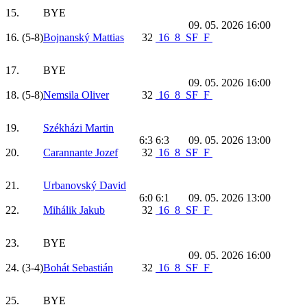
15.
BYE
09. 05. 2026 16:00
16.
(5-8)
Bojnanský Mattias
32
16
8
SF
F
17.
BYE
09. 05. 2026 16:00
18.
(5-8)
Nemsila Oliver
32
16
8
SF
F
19.
Székházi Martin
6:3 6:3
09. 05. 2026 13:00
20.
Carannante Jozef
32
16
8
SF
F
21.
Urbanovský David
6:0 6:1
09. 05. 2026 13:00
22.
Mihálik Jakub
32
16
8
SF
F
23.
BYE
09. 05. 2026 16:00
24.
(3-4)
Bohát Sebastián
32
16
8
SF
F
25.
BYE