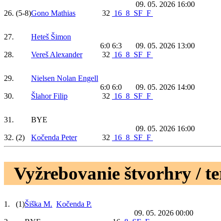
09. 05. 2026 16:00
26.
(5-8)
Gono Mathias
32
16
8
SF
F
27.
Heteš Šimon
6:0 6:3
09. 05. 2026 13:00
28.
Vereš Alexander
32
16
8
SF
F
29.
Nielsen Nolan Engell
6:0 6:0
09. 05. 2026 14:00
30.
Šlahor Filip
32
16
8
SF
F
31.
BYE
09. 05. 2026 16:00
32.
(2)
Kočenda Peter
32
16
8
SF
F
Vyžrebovanie štvorhry / t
1.
(1)
Šiška M.
Kočenda P.
09. 05. 2026 00:00