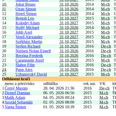
10
Jokai Bruno
31.10.2026
2014
M-ch
T
11
Ozan Simon
31.10.2026
2014
M-ch
T
12
Heteš Šimon
31.10.2026
2014
M-ch
J
13
Bertoli Leo
31.10.2027
2015
M-ch
T
14
Kolodej Adam
31.10.2027
2015
M-ch
T
15
Hollý Michael
31.10.2026
2014
M-ch
T
16
Jobb Axel
31.10.2027
2015
M-ch
T
17
Vereš Alexander
31.10.2027
2015
M-ch
T
18
Székházi Martin
31.10.2027
2015
M-ch
H
19
Seršen Richard
31.10.2026
2016
De-ch
T
20
Nielsen Nolan Engell
31.10.2026
2016
De-ch
T
21
Brezina Frederik
31.10.2026
2016
De-ch
T
22
Carannante Jozef
31.10.2027
2015
M-ch
T
23
Šlahor Filip
31.10.2026
2016
De-ch
T
24
Papp Alex
31.10.2026
2016
De-ch
T
25
Urbanovský David
31.10.2027
2015
M-ch
T
Odhlásení hráči
meno a priezvisko
odhláška
rok nar.
VK
kl
1
Černý Maxim
28. 04. 2026 21:36
2016
De-ch
T
2
Demeš Damian
06. 05. 2026 06:50
2015
M-ch
Š
3
Malík Adam
04. 05. 2026 09:24
2015
M-ch
T
4
Szorád Sebastián
02. 05. 2026 08:00
2015
M-ch
T
5
Varga Šimon
01. 05. 2026 10:39
2015
M-ch
T