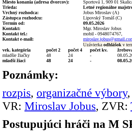
Miesto konania (adresa dvorcov):
Športová 1, 909 01 Skalic
Trieda:
Letné regionálne majstr
Vrchný rozhodca:
Jobus Miroslav (A)
Zástupca rozhodcu:
Lipovský Tomáš (C)
Termín od:
09.05.2026
Kontakt:
Mgr. Miroslav Jobus
Kontakt tel.:
mobil - 0948074767,
Kontakt e-mail:
miroslav.jobus@gmail.co
Uzávierka
odhlášok
v ter
vek. kategória
počet 2
počet 4
počet kv.
žrebov
mladšie žiačky
48
24
-
08.05.2
mladší žiaci
48
24
-
08.05.2
Poznámky:
rozpis
,
organizačné výbory
VR:
Miroslav Jobus
, ZVR:
Postupujúci hráči na M S