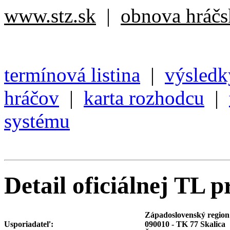
www.stz.sk
|
obnova hráčsk
termínová listina
|
výsledk
hráčov
|
karta rozhodcu
|
systému
Detail oficiálnej TL p
Západoslovenský region
Usporiadateľ:
090010 - TK 77 Skalica