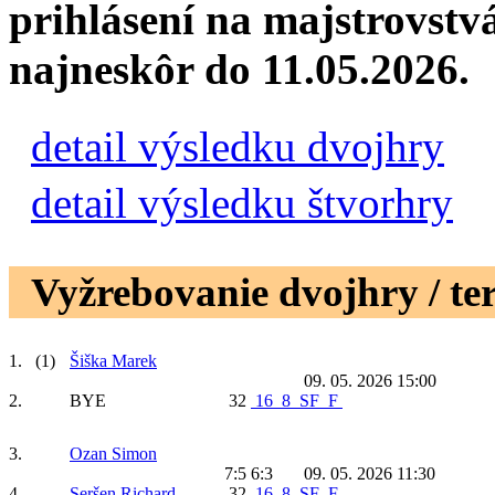
prihlásení na majstrovstv
najneskôr do 11.05.2026.
detail výsledku dvojhry
detail výsledku štvorhry
Vyžrebovanie dvojhry / te
1.
(1)
Šiška Marek
09. 05. 2026 15:00
2.
BYE
32
16
8
SF
F
3.
Ozan Simon
7:5 6:3
09. 05. 2026 11:30
4.
Seršen Richard
32
16
8
SF
F