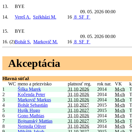
13.
BYE
09. 05. 2026 00:00
14.
Vereš A.
Székházi M.
16
8
SF
F
15.
BYE
09. 05. 2026 00:00
16.
(2)
Bohát S.
Markovič M.
16
8
SF
F
Akceptácia
Hlavná súťaž
WC
meno a priezvisko
platnosť reg.
rok nar.
VK
k
1
Šiška Marek
31.10.2026
2014
M-ch
T
2
Kočenda Peter
31.10.2026
2014
M-ch
T
3
Markovič Markus
31.10.2026
2014
M-ch
T
4
Bohát Sebastián
31.10.2027
2015
M-ch
T
5
Hujík Hugo
31.10.2027
2015
M-ch
T
6
Gono Mathias
31.10.2026
2014
M-ch
T
7
Bojnanský Mattias
31.10.2027
2015
M-ch
T
8
Nemsila Oliver
31.10.2026
2014
M-ch
Š
9
Mihálik Jakub
31.10.2027
2015
M-ch
T