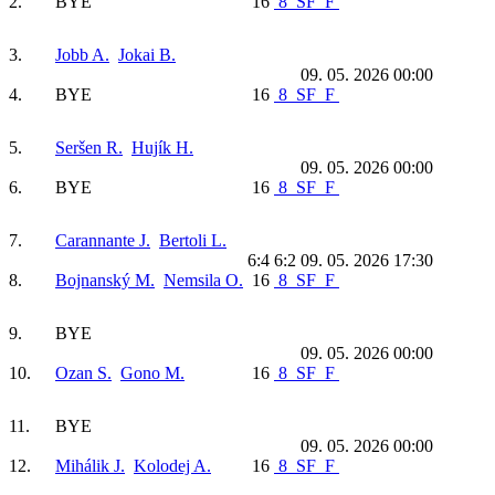
2.
BYE
16
8
SF
F
3.
Jobb A.
Jokai B.
09. 05. 2026 00:00
4.
BYE
16
8
SF
F
5.
Seršen R.
Hujík H.
09. 05. 2026 00:00
6.
BYE
16
8
SF
F
7.
Carannante J.
Bertoli L.
6:4 6:2
09. 05. 2026 17:30
8.
Bojnanský M.
Nemsila O.
16
8
SF
F
9.
BYE
09. 05. 2026 00:00
10.
Ozan S.
Gono M.
16
8
SF
F
11.
BYE
09. 05. 2026 00:00
12.
Mihálik J.
Kolodej A.
16
8
SF
F