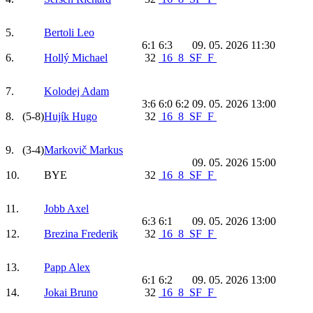
5.
Bertoli Leo
6:1 6:3
09. 05. 2026 11:30
6.
Hollý Michael
32
16
8
SF
F
7.
Kolodej Adam
3:6 6:0 6:2
09. 05. 2026 13:00
8.
(5-8)
Hujík Hugo
32
16
8
SF
F
9.
(3-4)
Markovič Markus
09. 05. 2026 15:00
10.
BYE
32
16
8
SF
F
11.
Jobb Axel
6:3 6:1
09. 05. 2026 13:00
12.
Brezina Frederik
32
16
8
SF
F
13.
Papp Alex
6:1 6:2
09. 05. 2026 13:00
14.
Jokai Bruno
32
16
8
SF
F