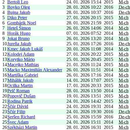
2
Bertoli Leo
24. 01. 2026 15:14
2015
M-ch
3
Boyko Oleg
28. 01. 2026 10:22
2016
De-ch
4
Bujna Jakub
28. 01. 2026 10:37
2016
De-ch
5
Diko Peter
27. 01. 2026 20:15
2015
M-ch
6
Gombárik Noel
28. 01. 2026 21:59
2015
M-ch
7
Heteš Šimon
26. 01. 2026 14:06
2014
M-ch
8
Horák Hugo
07. 01. 2026 07:52
2014
M-ch
9
Jokai Bruno
26. 01. 2026 13:20
2014
M-ch
10
Jureňa Jakub
25. 01. 2026 17:26
2016
De-ch
11
Kmec Jakub Lukáš
20. 01. 2026 11:08
2014
M-ch
12
Kolodej Adam
27. 01. 2026 20:22
2015
M-ch
13
Korytko Mário
25. 01. 2026 20:45
2015
M-ch
14
Macejko Mathias
21. 01. 2026 11:24
2015
M-ch
15
Macko Maximilián Alexander
26. 01. 2026 11:51
2014
M-ch
16
Martiška Gabriel
26. 01. 2026 17:16
2014
M-ch
17
Mihálik Jakub
14. 01. 2026 17:07
2015
M-ch
18
Ocilka Martin
17. 01. 2026 20:33
2015
M-ch
19
Pelč Roman
28. 01. 2026 13:50
2014
M-ch
20
Popovič Dušan
19. 01. 2026 13:51
2015
M-ch
21
Rodina Patrik
24. 01. 2026 14:42
2015
M-ch
22
Ščúr Dávid
24. 01. 2026 19:31
2014
M-ch
23
Ščúr Filip
24. 01. 2026 19:30
2016
De-ch
24
Seršen Richard
25. 01. 2026 15:59
2016
De-ch
25
Švec Adam
24. 01. 2026 15:11
2014
M-ch
26
Székházi Martin
28. 01. 2026 16:31
2015
M-ch