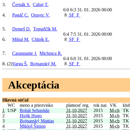
3.
Černák S.
Cabaj T.
6:0 6:3
31. 01. 2026 00:00
4.
Pagáč C.
Oravec V.
8
SF
F
5.
Demeš D.
Tomaščík M.
6:4 7:5
31. 01. 2026 00:00
6.
Mihal M.
Chlpík E.
8
SF
F
7.
Carannante J.
Michnica R.
6:4 6:0
31. 01. 2026 00:00
8.
(2)
Varga Š.
Bojnanský M.
8
SF
F
Akceptácia
Hlavná súťaž
WC
meno a priezvisko
platnosť reg.
rok nar.
VK
klu
1
USP
Bohát Sebastián
31.10.2027
2015
M-ch
TK 
2
Hujík Hugo
31.10.2027
2015
M-ch
TK 
3
Bojnanský Mattias
31.10.2027
2015
M-ch
TK 
4
Mikloš Šimon
31.10.2027
2015
M-ch
TK 