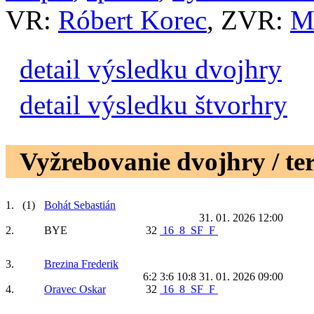
VR:
Róbert Korec
, ZVR:
M
detail výsledku dvojhry
detail výsledku štvorhry
Vyžrebovanie dvojhry / te
1.
(1)
Bohát Sebastián
31. 01. 2026 12:00
2.
BYE
32
16
8
SF
F
3.
Brezina Frederik
6:2 3:6 10:8
31. 01. 2026 09:00
4.
Oravec Oskar
32
16
8
SF
F