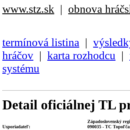
www.stz.sk
|
obnova hráčsk
termínová listina
|
výsledk
hráčov
|
karta rozhodcu
|
systému
Detail oficiálnej TL p
Západoslovenský reg
Usporiadateľ:
090035 - TC Topoľč