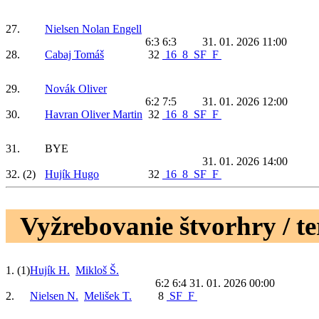
27.
Nielsen Nolan Engell
6:3 6:3
31. 01. 2026 11:00
28.
Cabaj Tomáš
32
16
8
SF
F
29.
Novák Oliver
6:2 7:5
31. 01. 2026 12:00
30.
Havran Oliver Martin
32
16
8
SF
F
31.
BYE
31. 01. 2026 14:00
32.
(2)
Hujík Hugo
32
16
8
SF
F
Vyžrebovanie štvorhry / t
1.
(1)
Hujík H.
Mikloš Š.
6:2 6:4
31. 01. 2026 00:00
2.
Nielsen N.
Melišek T.
8
SF
F