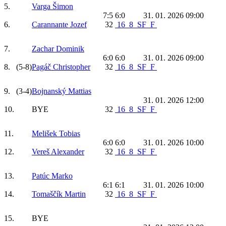
5.
Varga Šimon
7:5 6:0
31. 01. 2026 09:00
6.
Carannante Jozef
32
16
8
SF
F
7.
Zachar Dominik
6:0 6:0
31. 01. 2026 09:00
8.
(5-8)
Pagáč Christopher
32
16
8
SF
F
9.
(3-4)
Bojnanský Mattias
31. 01. 2026 12:00
10.
BYE
32
16
8
SF
F
11.
Melišek Tobias
6:0 6:0
31. 01. 2026 10:00
12.
Vereš Alexander
32
16
8
SF
F
13.
Patúc Marko
6:1 6:1
31. 01. 2026 10:00
14.
Tomaščík Martin
32
16
8
SF
F
15.
BYE