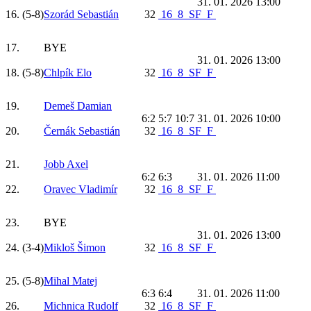
31. 01. 2026 13:00
16.
(5-8)
Szorád Sebastián
32
16
8
SF
F
17.
BYE
31. 01. 2026 13:00
18.
(5-8)
Chlpík Elo
32
16
8
SF
F
19.
Demeš Damian
6:2 5:7 10:7
31. 01. 2026 10:00
20.
Černák Sebastián
32
16
8
SF
F
21.
Jobb Axel
6:2 6:3
31. 01. 2026 11:00
22.
Oravec Vladimír
32
16
8
SF
F
23.
BYE
31. 01. 2026 13:00
24.
(3-4)
Mikloš Šimon
32
16
8
SF
F
25.
(5-8)
Mihal Matej
6:3 6:4
31. 01. 2026 11:00
26.
Michnica Rudolf
32
16
8
SF
F