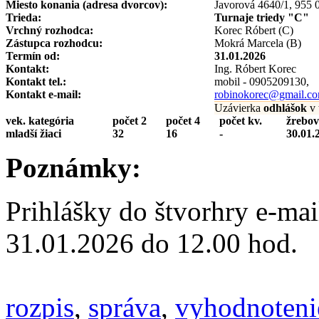
Miesto konania (adresa dvorcov):
Javorová 4640/1, 955 
Trieda:
Turnaje triedy "C"
Vrchný rozhodca:
Korec Róbert (C)
Zástupca rozhodcu:
Mokrá Marcela (B)
Termín od:
31.01.2026
Kontakt:
Ing. Róbert Korec
Kontakt tel.:
mobil - 0905209130,
Kontakt e-mail:
robinokorec@gmail.c
Uzávierka
odhlášok
v 
vek. kategória
počet 2
počet 4
počet kv.
žrebov
mladší žiaci
32
16
-
30.01.
Poznámky:
Prihlášky do štvorhry e-ma
31.01.2026 do 12.00 hod.
rozpis
,
správa
,
vyhodnoteni