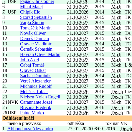
5
USP
Pagáč Christopher
31.10.2026
2014
M-ch
TK 
6
Mihal Matej
31.10.2027
2015
M-ch
TK 
7
USP
Chlpík Elo
31.10.2026
2014
M-ch
TK 
8
Szorád Sebastián
31.10.2027
2015
M-ch
TK 
9
Varga Šimon
31.10.2027
2015
M-ch
TK 
10
Tomaščík Martin
31.10.2027
2015
M-ch
TK 
11
Novák Oliver
31.10.2027
2015
M-ch
TA 
12
Demeš Damian
31.10.2027
2015
M-ch
ŠK 
13
Oravec Vladimír
31.10.2026
2014
M-ch
TC 
14
Černák Sebastián
31.10.2027
2015
M-ch
TK 
15
Havran Oliver Martin
31.10.2027
2015
M-ch
TK 
16
Jobb Axel
31.10.2027
2015
M-ch
TK 
17
Cabaj Tomáš
31.10.2027
2015
M-ch
L &
18
Oravec Oskar
31.10.2027
2015
M-ch
TK 
19
Zachar Dominik
31.10.2026
2014
M-ch
TC 
20
Vereš Alexander
31.10.2027
2015
M-ch
TK 
21
Michnica Rudolf
31.10.2027
2015
M-ch
TK 
22
Melišek Tobias
31.10.2026
2016
De-ch
Lie
23
Nielsen Nolan Engell
31.10.2026
2016
De-ch
TK 
24
NVK
Carannante Jozef
31.10.2027
2015
M-ch
TK 
25
Brezina Frederik
31.10.2026
2016
De-ch
TK 
26
USP
Patúc Marko
31.10.2026
2016
De-ch
TK 
Odhlásení hráči
meno a priezvisko
odhláška
rok nar.
VK
1
Abbondanza Alessandro
27. 01. 2026 08:09
2016
De-ch