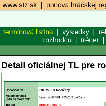
www.stz.sk
|
obnova hráčskej reg
termínová listina
|
výsledky
|
re
rozhodcu
|
tréner
Detail oficiálnej TL pre r
Usporiadateľ:
090035 - TC Topoľčany
Miesto konania
Javorová 4640/1, 955 01 Topoľčany
(adresa dvorcov):
Trieda:
Turnaje triedy "C"