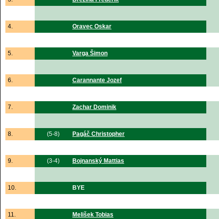
4.
Oravec Oskar
5.
Varga Šimon
6.
Carannante Jozef
7.
Zachar Dominik
8.
(5-8)
Pagáč Christopher
9.
(3-4)
Bojnanský Mattias
10.
BYE
11.
Melišek Tobias