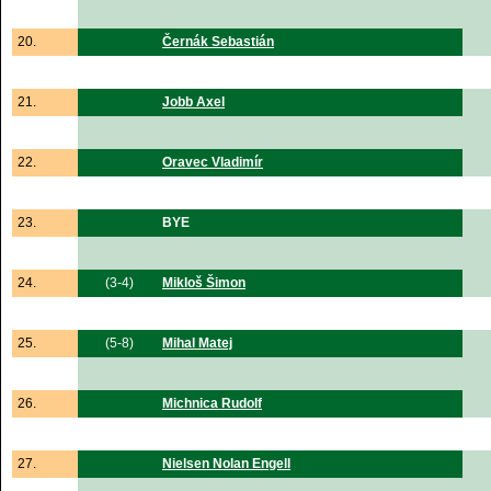
20.
Černák Sebastián
21.
Jobb Axel
22.
Oravec Vladimír
23.
BYE
24.
(3-4)
Mikloš Šimon
25.
(5-8)
Mihal Matej
26.
Michnica Rudolf
27.
Nielsen Nolan Engell