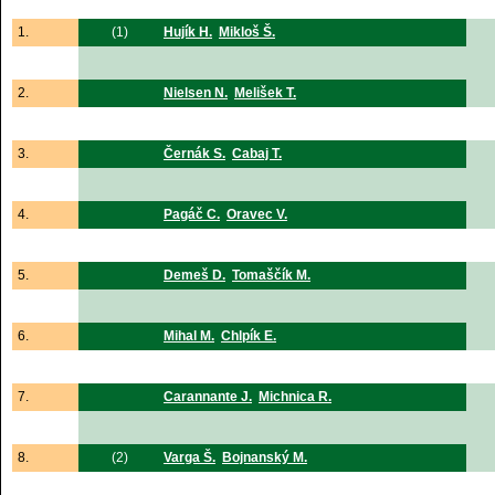
1.
(1)
Hujík H.
Mikloš Š.
2.
Nielsen N.
Melišek T.
3.
Černák S.
Cabaj T.
4.
Pagáč C.
Oravec V.
5.
Demeš D.
Tomaščík M.
6.
Mihal M.
Chlpík E.
7.
Carannante J.
Michnica R.
8.
(2)
Varga Š.
Bojnanský M.