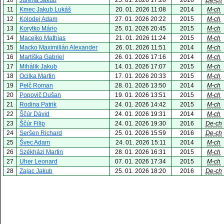
10
Jureňa Jakub
25. 01. 2026 17:26
2016
De-ch
11
Kmec Jakub Lukáš
20. 01. 2026 11:08
2014
M-ch
12
Kolodej Adam
27. 01. 2026 20:22
2015
M-ch
13
Korytko Mário
25. 01. 2026 20:45
2015
M-ch
14
Macejko Mathias
21. 01. 2026 11:24
2015
M-ch
15
Macko Maximilián Alexander
26. 01. 2026 11:51
2014
M-ch
16
Martiška Gabriel
26. 01. 2026 17:16
2014
M-ch
17
Mihálik Jakub
14. 01. 2026 17:07
2015
M-ch
18
Ocilka Martin
17. 01. 2026 20:33
2015
M-ch
19
Pelč Roman
28. 01. 2026 13:50
2014
M-ch
20
Popovič Dušan
19. 01. 2026 13:51
2015
M-ch
21
Rodina Patrik
24. 01. 2026 14:42
2015
M-ch
22
Ščúr Dávid
24. 01. 2026 19:31
2014
M-ch
23
Ščúr Filip
24. 01. 2026 19:30
2016
De-ch
24
Seršen Richard
25. 01. 2026 15:59
2016
De-ch
25
Švec Adam
24. 01. 2026 15:11
2014
M-ch
26
Székházi Martin
28. 01. 2026 16:31
2015
M-ch
27
Uher Leonard
07. 01. 2026 17:34
2015
M-ch
28
Zajac Jakub
25. 01. 2026 18:20
2016
De-ch