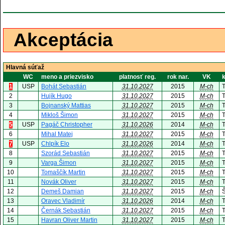
Akceptácia
Hlavná súťaž
WC
meno a priezvisko
platnosť reg.
rok nar.
VK
k
1
USP
Bohát Sebastián
31.10.2027
2015
M-ch
T
2
Hujík Hugo
31.10.2027
2015
M-ch
3
Bojnanský Mattias
31.10.2027
2015
M-ch
4
Mikloš Šimon
31.10.2027
2015
M-ch
T
5
USP
Pagáč Christopher
31.10.2026
2014
M-ch
6
Mihal Matej
31.10.2027
2015
M-ch
T
7
USP
Chlpík Elo
31.10.2026
2014
M-ch
T
8
Szorád Sebastián
31.10.2027
2015
M-ch
T
9
Varga Šimon
31.10.2027
2015
M-ch
10
Tomaščík Martin
31.10.2027
2015
M-ch
T
11
Novák Oliver
31.10.2027
2015
M-ch
T
12
Demeš Damian
31.10.2027
2015
M-ch
13
Oravec Vladimír
31.10.2026
2014
M-ch
14
Černák Sebastián
31.10.2027
2015
M-ch
T
15
Havran Oliver Martin
31.10.2027
2015
M-ch
T