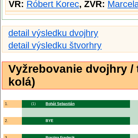
VR:
Róbert Korec
, ZVR:
Marcel
detail výsledku dvojhry
detail výsledku štvorhry
Vyžrebovanie dvojhry /
kolá)
1.
(1)
Bohát Sebastián
2.
BYE
3.
Brezina Frederik