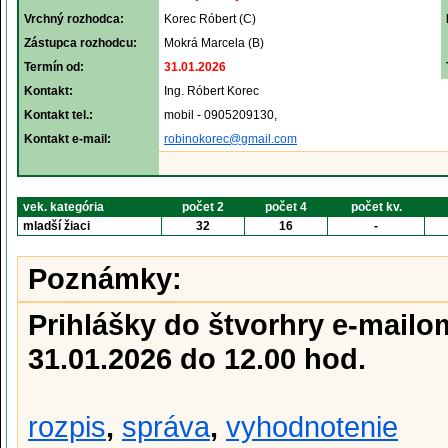
Vrchný rozhodca:
Korec Róbert (C)
Zástupca rozhodcu:
Mokrá Marcela (B)
Termín od:
31.01.2026
Kontakt:
Ing. Róbert Korec
Kontakt tel.:
mobil - 0905209130,
Kontakt e-mail:
robinokorec@gmail.com
vek. kategória
počet 2
počet 4
počet kv.
mladší žiaci
32
16
-
Poznámky:
Prihlášky do štvorhry e-mail
31.01.2026 do 12.00 hod.
rozpis
,
správa
,
vyhodnotenie