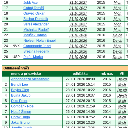
16
Jobb Axel
31.10.2027
2015
M-ch
17
Cabaj Tomáš
31.10.2027
2015
M-ch
L
18
Oravec Oskar
31.10.2027
2015
M-ch
T
19
Zachar Dominik
31.10.2026
2014
M-ch
20
Vereš Alexander
31.10.2027
2015
M-ch
21
Michnica Rudolf
31.10.2027
2015
M-ch
T
22
Melišek Tobias
31.10.2026
2016
De-ch
L
23
Nielsen Nolan Engell
31.10.2026
2016
De-ch
T
24
NVK
Carannante Jozef
31.10.2027
2015
M-ch
25
Brezina Frederik
31.10.2026
2016
De-ch
T
26
USP
Patúc Marko
31.10.2026
2016
De-ch
T
Odhlásení hráči
meno a priezvisko
odhláška
rok nar.
VK
1
Abbondanza Alessandro
27. 01. 2026 08:09
2016
De-ch
2
Bertoli Leo
24. 01. 2026 15:14
2015
M-ch
3
Boyko Oleg
28. 01. 2026 10:22
2016
De-ch
4
Bujna Jakub
28. 01. 2026 10:37
2016
De-ch
5
Diko Peter
27. 01. 2026 20:15
2015
M-ch
6
Gombárik Noel
28. 01. 2026 21:59
2015
M-ch
7
Heteš Šimon
26. 01. 2026 14:06
2014
M-ch
8
Horák Hugo
07. 01. 2026 07:52
2014
M-ch
9
Jokai Bruno
26. 01. 2026 13:20
2014
M-ch