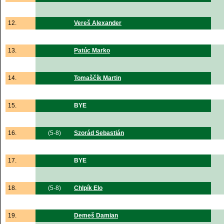
12.
Vereš Alexander
13.
Patúc Marko
14.
Tomaščík Martin
15.
BYE
16.
(5-8)
Szorád Sebastián
17.
BYE
18.
(5-8)
Chlpík Elo
19.
Demeš Damian