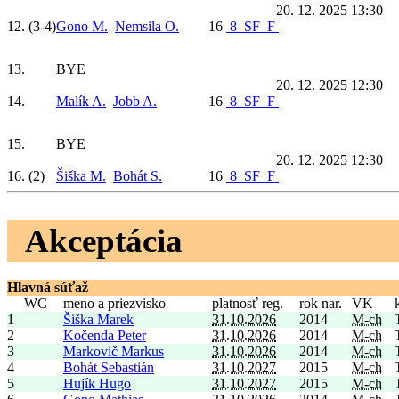
20. 12. 2025 13:30
12.
(3-4)
Gono M.
Nemsila O.
16
8
SF
F
13.
BYE
20. 12. 2025 12:30
14.
Malík A.
Jobb A.
16
8
SF
F
15.
BYE
20. 12. 2025 12:30
16.
(2)
Šiška M.
Bohát S.
16
8
SF
F
Akceptácia
Hlavná súťaž
WC
meno a priezvisko
platnosť reg.
rok nar.
VK
1
Šiška Marek
31.10.2026
2014
M-ch
2
Kočenda Peter
31.10.2026
2014
M-ch
3
Markovič Markus
31.10.2026
2014
M-ch
4
Bohát Sebastián
31.10.2027
2015
M-ch
5
Hujík Hugo
31.10.2027
2015
M-ch