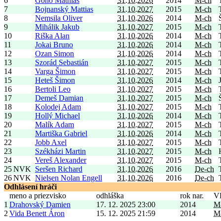
6
Gono Mathias
31.10.2026
2014
M-ch
7
Bojnanský Mattias
31.10.2027
2015
M-ch
8
Nemsila Oliver
31.10.2026
2014
M-ch
9
Mihálik Jakub
31.10.2027
2015
M-ch
10
Riška Alan
31.10.2026
2014
M-ch
11
Jokai Bruno
31.10.2026
2014
M-ch
12
Ozan Simon
31.10.2026
2014
M-ch
13
Szorád Sebastián
31.10.2027
2015
M-ch
14
Varga Šimon
31.10.2027
2015
M-ch
15
Heteš Šimon
31.10.2026
2014
M-ch
16
Bertoli Leo
31.10.2027
2015
M-ch
17
Demeš Damian
31.10.2027
2015
M-ch
18
Kolodej Adam
31.10.2027
2015
M-ch
19
Hollý Michael
31.10.2026
2014
M-ch
20
Malík Adam
31.10.2027
2015
M-ch
21
Martiška Gabriel
31.10.2026
2014
M-ch
22
Jobb Axel
31.10.2027
2015
M-ch
23
Székházi Martin
31.10.2027
2015
M-ch
24
Vereš Alexander
31.10.2027
2015
M-ch
25
NVK
Seršen Richard
31.10.2026
2016
De-ch
26
NVK
Nielsen Nolan Engell
31.10.2026
2016
De-ch
Odhlásení hráči
meno a priezvisko
odhláška
rok nar.
V
1
Drahovský Damien
17. 12. 2025 23:00
2014
M
2
Vida Benett Áron
15. 12. 2025 21:59
2014
M