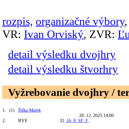
rozpis,
organizačné výbory
VR:
Ivan Orviský
, ZVR:
Ľu
detail výsledku dvojhry
detail výsledku štvorhry
Vyžrebovanie dvojhry / te
1.
(1)
Šiška Marek
20. 12. 2025 14:00
2.
BYE
32
16
8
SF
F