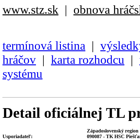
www.stz.sk
|
obnova hráčsk
termínová listina
|
výsledk
hráčov
|
karta rozhodcu
|
systému
Detail oficiálnej TL p
Západoslovenský region
Usporiadateľ:
090087 - TK HSC Piešťa