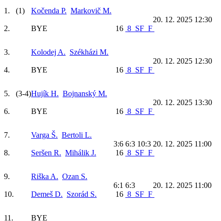
1.
(1)
Kočenda P.
Markovič M.
20. 12. 2025 12:30
2.
BYE
16
8
SF
F
3.
Kolodej A.
Székházi M.
20. 12. 2025 12:30
4.
BYE
16
8
SF
F
5.
(3-4)
Hujík H.
Bojnanský M.
20. 12. 2025 13:30
6.
BYE
16
8
SF
F
7.
Varga Š.
Bertoli L.
3:6 6:3 10:3
20. 12. 2025 11:00
8.
Seršen R.
Mihálik J.
16
8
SF
F
9.
Riška A.
Ozan S.
6:1 6:3
20. 12. 2025 11:00
10.
Demeš D.
Szorád S.
16
8
SF
F
11.
BYE