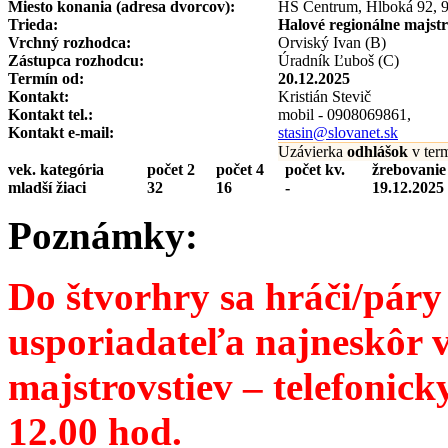
Miesto konania (adresa dvorcov):
HS Centrum, Hlboká 92, 9
Trieda:
Halové regionálne majst
Vrchný rozhodca:
Orviský Ivan (B)
Zástupca rozhodcu:
Úradník Ľuboš (C)
Termín od:
20.12.2025
Kontakt:
Kristián Stevič
Kontakt tel.:
mobil - 0908069861,
Kontakt e-mail:
stasin@slovanet.sk
Uzávierka
odhlášok
v ter
vek. kategória
počet 2
počet 4
počet kv.
žrebovanie
mladší žiaci
32
16
-
19.12.2025
Poznámky:
Do štvorhry sa hráči/páry
usporiadateľa najneskôr v
majstrovstiev – telefonic
12.00 hod.