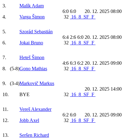
3.
Malík Adam
6:0 6:0
20. 12. 2025 08:00
4.
Varga Šimon
32
16
8
SF
F
5.
Szorád Sebastián
6:4 2:6 6:0
20. 12. 2025 08:00
6.
Jokai Bruno
32
16
8
SF
F
7.
Heteš Šimon
4:6 6:3 6:2
20. 12. 2025 09:00
8.
(5-8)
Gono Mathias
32
16
8
SF
F
9.
(3-4)
Markovič Markus
20. 12. 2025 14:00
10.
BYE
32
16
8
SF
F
11.
Vereš Alexander
6:2 6:0
20. 12. 2025 09:00
12.
Jobb Axel
32
16
8
SF
F
13.
Seršen Richard