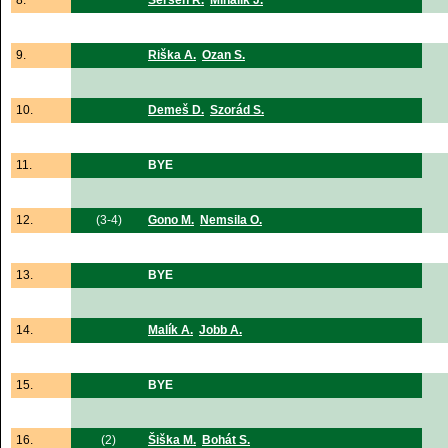
8.
Seršen R.
Mihálik J.
9.
Riška A.
Ozan S.
10.
Demeš D.
Szorád S.
11.
BYE
12.
(3-4)
Gono M.
Nemsila O.
13.
BYE
14.
Malík A.
Jobb A.
15.
BYE
16.
(2)
Šiška M.
Bohát S.