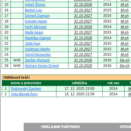
15
Heteš Šimon
31.10.2026
2014
M-ch
16
Bertoli Leo
31.10.2027
2015
M-ch
17
Demeš Damian
31.10.2027
2015
M-ch
18
Kolodej Adam
31.10.2027
2015
M-ch
19
Hollý Michael
31.10.2026
2014
M-ch
20
Malík Adam
31.10.2027
2015
M-ch
21
Martiška Gabriel
31.10.2026
2014
M-ch
22
Jobb Axel
31.10.2027
2015
M-ch
23
Székházi Martin
31.10.2027
2015
M-ch
24
Vereš Alexander
31.10.2027
2015
M-ch
25
NVK
Seršen Richard
31.10.2026
2016
De-ch
26
NVK
Nielsen Nolan Engell
31.10.2026
2016
De-ch
Odhlásení hráči
meno a priezvisko
odhláška
rok nar.
1
Drahovský Damien
17. 12. 2025 23:00
2014
M
2
Vida Benett Áron
15. 12. 2025 21:59
2014
M