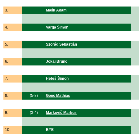
3.
Malík Adam
4.
Varga Šimon
5.
Szorád Sebastián
6.
Jokai Bruno
7.
Heteš Šimon
8.
(5-8)
Gono Mathias
9.
(3-4)
Markovič Markus
10.
BYE