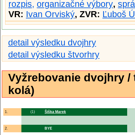
rozpis,
organizačné výbory
,
spr
VR:
Ivan Orviský
, ZVR:
Ľuboš Ú
detail výsledku dvojhry
detail výsledku štvorhry
Vyžrebovanie dvojhry /
kolá)
1.
(1)
Šiška Marek
2.
BYE