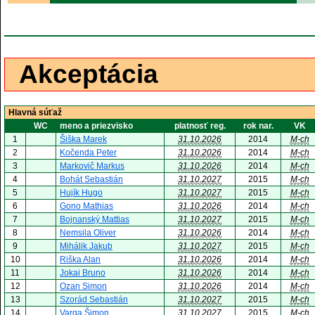
Akceptácia
Hlavná súťaž
WC
meno a priezvisko
platnosť reg.
rok nar.
VK
1
Šiška Marek
31.10.2026
2014
M-ch
2
Kočenda Peter
31.10.2026
2014
M-ch
3
Markovič Markus
31.10.2026
2014
M-ch
4
Bohát Sebastián
31.10.2027
2015
M-ch
5
Hujík Hugo
31.10.2027
2015
M-ch
6
Gono Mathias
31.10.2026
2014
M-ch
7
Bojnanský Mattias
31.10.2027
2015
M-ch
8
Nemsila Oliver
31.10.2026
2014
M-ch
9
Mihálik Jakub
31.10.2027
2015
M-ch
10
Riška Alan
31.10.2026
2014
M-ch
11
Jokai Bruno
31.10.2026
2014
M-ch
12
Ozan Simon
31.10.2026
2014
M-ch
13
Szorád Sebastián
31.10.2027
2015
M-ch
14
Varga Šimon
31.10.2027
2015
M-ch