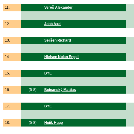
11.
Vereš Alexander
12.
Jobb Axel
13.
Seršen Richard
14.
Nielsen Nolan Engell
15.
BYE
16.
(5-8)
Bojnanský Mattias
17.
BYE
18.
(5-8)
Hujík Hugo