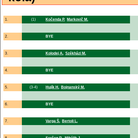
1.
(1)
Kočenda P.
Markovič M.
2.
BYE
3.
Kolodej A.
Székházi M.
4.
BYE
5.
(3-4)
Hujík H.
Bojnanský M.
6.
BYE
7.
Varga Š.
Bertoli L.