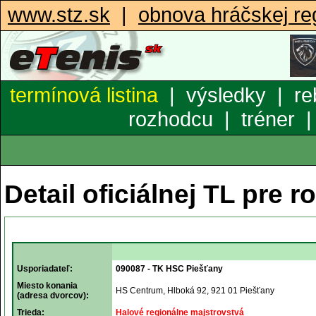
www.stz.sk
|
obnova hráčskej reg
termínová listina
|
výsledky
|
re
rozhodcu
|
tréner
Detail oficiálnej TL pre r
Usporiadateľ:
090087 - TK HSC Piešťany
Miesto konania
HS Centrum, Hlboká 92, 921 01 Piešťany
(adresa dvorcov):
Trieda:
Halové regionálne majstrovstvá