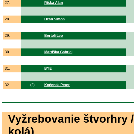
27.
Riška Alan
28.
Ozan Simon
29.
Bertoli Leo
30.
Martiška Gabriel
31.
BYE
32.
(2)
Kočenda Peter
Vyžrebovanie štvorhry 
kolá)