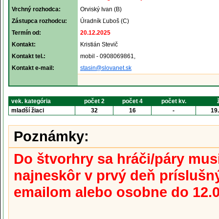
Vrchný rozhodca:
Orviský Ivan (B)
Zástupca rozhodcu:
Úradník Ľuboš (C)
Termín od:
20.12.2025
Kontakt:
Kristián Stevič
Kontakt tel.:
mobil - 0908069861,
Kontakt e-mail:
stasin@slovanet.sk
vek. kategória
počet 2
počet 4
počet kv.
mladší žiaci
32
16
-
19
Poznámky:
Do štvorhry sa hráči/páry musi
najneskôr v prvý deň príslušný
emailom alebo osobne do 12.0