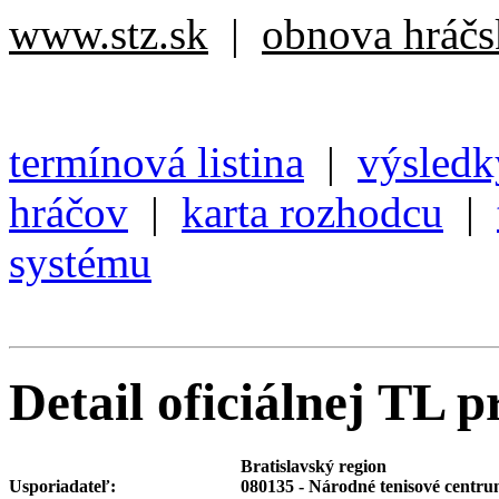
www.stz.sk
|
obnova hráčsk
termínová listina
|
výsledk
hráčov
|
karta rozhodcu
|
systému
Detail oficiálnej TL p
Bratislavský region
Usporiadateľ:
080135 - Národné tenisové centr