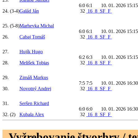
6:0 6:1
10. 01. 2026 15:15
24.
(3-4)
Galád Ján
32
16
8
SF
F
25.
(5-8)
Marhevka Michal
6:0 6:1
10. 01. 2026 15:15
26.
Cabaj Tomáš
32
16
8
SF
F
27.
Hujík Hugo
6:2 6:3
10. 01. 2026 15:15
28.
Melišek Tobias
32
16
8
SF
F
29.
Zimáň Markus
7:5 7:5
10. 01. 2026 16:30
30.
Novotný Andrej
32
16
8
SF
F
31.
Seršen Richard
6:0 6:0
10. 01. 2026 16:30
32.
(2)
Kubala Alex
32
16
8
SF
F
Vyžrebovanie štvorhry / t