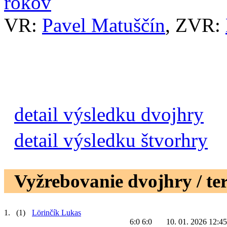
rokov
VR:
Pavel Matuščín
, ZVR:
detail výsledku dvojhry
detail výsledku štvorhry
Vyžrebovanie dvojhry / te
1.
(1)
Lörinčík Lukas
6:0 6:0
10. 01. 2026 12:45