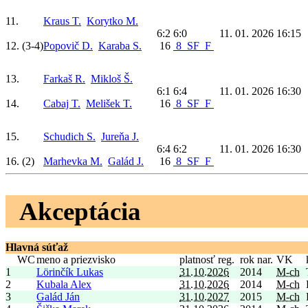
11.
Kraus T.
Korytko M.
6:2 6:0
11. 01. 2026 16:15
12.
(3-4)
Popovič D.
Karaba S.
16
8
SF
F
13.
Farkaš R.
Mikloš Š.
6:1 6:4
11. 01. 2026 16:30
14.
Cabaj T.
Melišek T.
16
8
SF
F
15.
Schudich S.
Jureňa J.
6:4 6:2
11. 01. 2026 16:30
16.
(2)
Marhevka M.
Galád J.
16
8
SF
F
Akceptácia
Hlavná súťaž
WC
meno a priezvisko
platnosť reg.
rok nar.
VK
1
Lörinčík Lukas
31.10.2026
2014
M-ch
2
Kubala Alex
31.10.2026
2014
M-ch
3
Galád Ján
31.10.2027
2015
M-ch