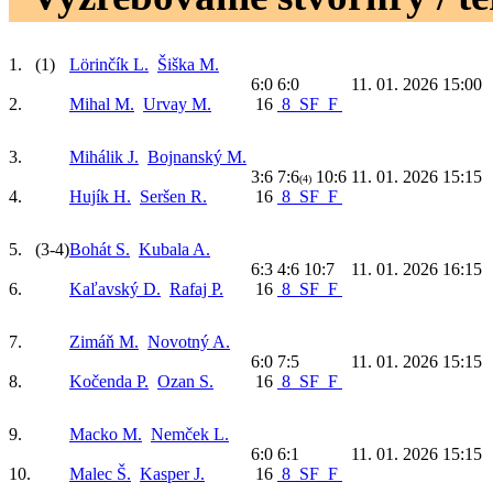
1.
(1)
Lörinčík L.
Šiška M.
6:0 6:0
11. 01. 2026 15:00
2.
Mihal M.
Urvay M.
16
8
SF
F
3.
Mihálik J.
Bojnanský M.
3:6 7:6
10:6
11. 01. 2026 15:15
(4)
4.
Hujík H.
Seršen R.
16
8
SF
F
5.
(3-4)
Bohát S.
Kubala A.
6:3 4:6 10:7
11. 01. 2026 16:15
6.
Kaľavský D.
Rafaj P.
16
8
SF
F
7.
Zimáň M.
Novotný A.
6:0 7:5
11. 01. 2026 15:15
8.
Kočenda P.
Ozan S.
16
8
SF
F
9.
Macko M.
Nemček L.
6:0 6:1
11. 01. 2026 15:15
10.
Malec Š.
Kasper J.
16
8
SF
F