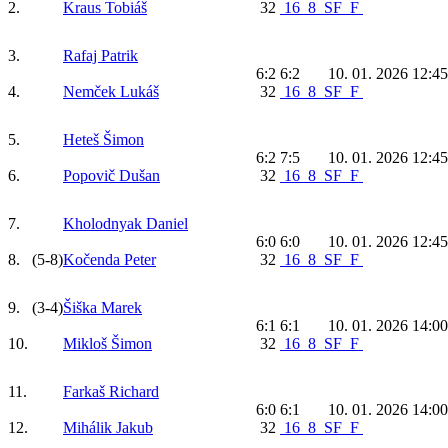
2.
Kraus Tobiáš
32
16
8
SF
F
3.
Rafaj Patrik
6:2 6:2
10. 01. 2026 12:45
4.
Nemček Lukáš
32
16
8
SF
F
5.
Heteš Šimon
6:2 7:5
10. 01. 2026 12:45
6.
Popovič Dušan
32
16
8
SF
F
7.
Kholodnyak Daniel
6:0 6:0
10. 01. 2026 12:45
8.
(5-8)
Kočenda Peter
32
16
8
SF
F
9.
(3-4)
Šiška Marek
6:1 6:1
10. 01. 2026 14:00
10.
Mikloš Šimon
32
16
8
SF
F
11.
Farkaš Richard
6:0 6:1
10. 01. 2026 14:00
12.
Mihálik Jakub
32
16
8
SF
F