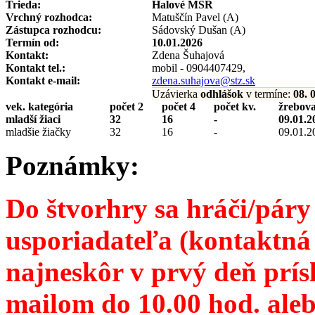
Trieda:
Halové MSR
Vrchný rozhodca:
Matuščín Pavel (A)
Zástupca rozhodcu:
Sádovský Dušan (A)
Termín od:
10.01.2026
Kontakt:
Zdena Šuhajová
Kontakt tel.:
mobil - 0904407429,
Kontakt e-mail:
zdena.suhajova@stz.sk
Uzávierka
odhlášok
v termíne:
08. 
vek. kategória
počet 2
počet 4
počet kv.
žrebova
mladší žiaci
32
16
-
09.01.2
mladšie žiačky
32
16
-
09.01.2
Poznámky:
Do štvorhry sa hráči/páry
usporiadateľa (kontaktná 
najneskôr v prvý deň prís
mailom do 10.00 hod. ale