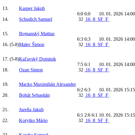
13.
Kasper Jakub
6:0 6:0
10. 01. 2026 14:00
14.
Schudich Samuel
32
16
8
SF
F
15.
Bojnanský Mattias
6:3 6:3
10. 01. 2026 14:00
16.
(5-8)
Malec Šimon
32
16
8
SF
F
17.
(5-8)
Kaľavský Dominik
7:5 6:1
10. 01. 2026 14:00
18.
Ozan Simon
32
16
8
SF
F
19.
Macko Maximilián Alexander
6:2 6:3
10. 01. 2026 15:15
20.
Bohát Sebastián
32
16
8
SF
F
21.
Jureňa Jakub
6:1 2:6 6:1
10. 01. 2026 15:15
22.
Korytko Mário
32
16
8
SF
F
23.
Karaba Samuel