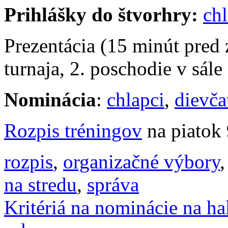
Prihlášky do štvorhry:
chl
Prezentácia (15 minút pred 
turnaja, 2. poschodie v sále 
Nominácia
:
chlapci
,
dievča
Rozpis tréningov
na piatok 
rozpis
,
organizačné výbory
na stredu
,
správa
Kritériá na nominácie na h