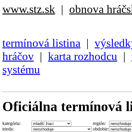
www.stz.sk
|
obnova hráčsk
termínová listina
|
výsledk
hráčov
|
karta rozhodcu
|
systému
Oficiálna termínová l
kategória:
región:
trieda:
obdobie: