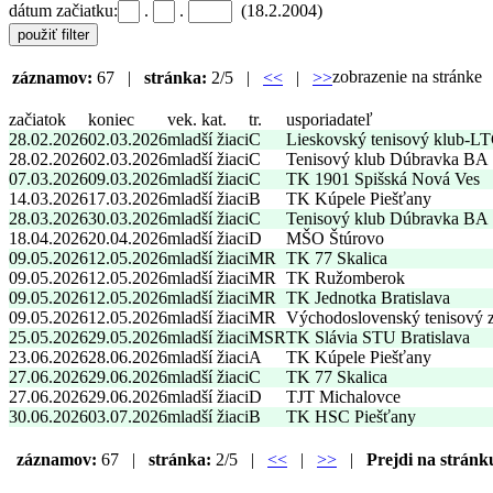
dátum začiatku:
.
.
(18.2.2004)
zobrazenie na stránk
záznamov:
67 |
stránka:
2/5 |
<<
|
>>
začiatok
koniec
vek. kat.
tr.
usporiadateľ
28.02.2026
02.03.2026
mladší žiaci
C
Lieskovský tenisový klub-L
28.02.2026
02.03.2026
mladší žiaci
C
Tenisový klub Dúbravka BA
07.03.2026
09.03.2026
mladší žiaci
C
TK 1901 Spišská Nová Ves
14.03.2026
17.03.2026
mladší žiaci
B
TK Kúpele Piešťany
28.03.2026
30.03.2026
mladší žiaci
C
Tenisový klub Dúbravka BA
18.04.2026
20.04.2026
mladší žiaci
D
MŠO Štúrovo
09.05.2026
12.05.2026
mladší žiaci
MR
TK 77 Skalica
09.05.2026
12.05.2026
mladší žiaci
MR
TK Ružomberok
09.05.2026
12.05.2026
mladší žiaci
MR
TK Jednotka Bratislava
09.05.2026
12.05.2026
mladší žiaci
MR
Východoslovenský tenisový 
25.05.2026
29.05.2026
mladší žiaci
MSR
TK Slávia STU Bratislava
23.06.2026
28.06.2026
mladší žiaci
A
TK Kúpele Piešťany
27.06.2026
29.06.2026
mladší žiaci
C
TK 77 Skalica
27.06.2026
29.06.2026
mladší žiaci
D
TJT Michalovce
30.06.2026
03.07.2026
mladší žiaci
B
TK HSC Piešťany
záznamov:
67 |
stránka:
2/5 |
<<
|
>>
|
Prejdi na stránk