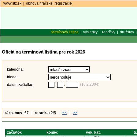
www.stz.sk
|
obnova hráčskej registrácie
termínová listina
|
výsledky
|
rebríčky
|
družstvá
Oficiálna termínová listina pre rok 2026
kategória:
trieda:
.
.
(18.2.2004)
dátum začiatku:
záznamov:
67 |
stránka:
2/5 |
<<
|
>>
začiatok
koniec
vek. kat.
tr.