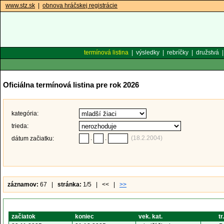
www.stz.sk
|
obnova hráčskej registrácie
termínová listina
|
výsledky
|
rebríčky
|
družstvá
Oficiálna termínová listina pre rok 2026
kategória:
trieda:
.
.
(18.2.2004)
dátum začiatku:
záznamov:
67 |
stránka:
1/5 | << |
>>
začiatok
koniec
vek. kat.
tr.