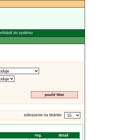
rihlásiť do systému
zobrazenie na stránke
reg.
detail