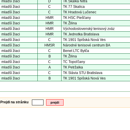
mladší žiaci
D
TK Skalka Nitra
mladší žiaci
C
TK 77 Skalica
mladší žiaci
C
TK Hradová Lučenec
mladší žiaci
HMR
TK HSC Piešťany
mladší žiaci
HMR
TK Žilina
mladší žiaci
HMR
Východoslovenský tenisový zväz
mladší žiaci
HMR
TK Jednotka Bratislava
mladší žiaci
C
TK 1901 Spišská Nová Ves
mladší žiaci
HMSR
Národné tenisové centrum BA
mladší žiaci
C
Benet LTC Bytča
mladší žiaci
B
TK Žilina
mladší žiaci
C
TC Topoľčany
mladší žiaci
A
TK Petržalka
mladší žiaci
C
TK Slávia STU Bratislava
mladší žiaci
B
TK 1901 Spišská Nová Ves
|
Prejdi na stránku