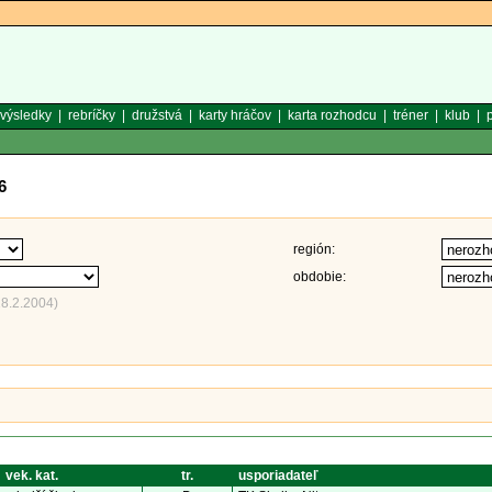
výsledky
|
rebríčky
|
družstvá
|
karty hráčov
|
karta rozhodcu
|
tréner
|
klub
|
p
6
región:
obdobie:
18.2.2004)
vek. kat.
tr.
usporiadateľ