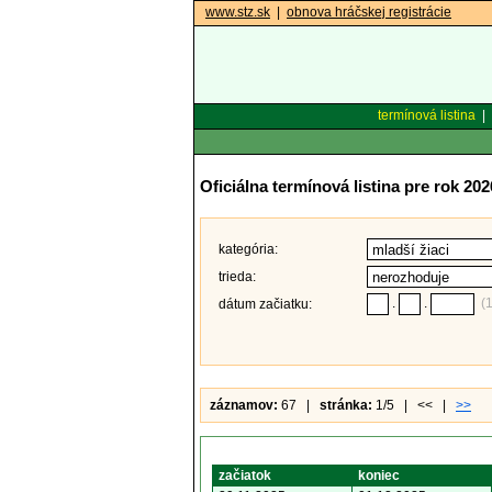
www.stz.sk
|
obnova hráčskej registrácie
termínová listina
|
Oficiálna termínová listina pre rok 202
kategória:
trieda:
.
.
(
dátum začiatku:
záznamov:
67 |
stránka:
1/5 | << |
>>
začiatok
koniec