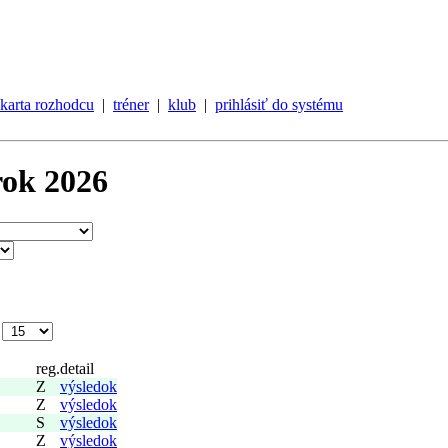
karta rozhodcu
|
tréner
|
klub
|
prihlásiť do systému
rok 2026
e
reg.
detail
Z
výsledok
Z
výsledok
S
výsledok
Z
výsledok