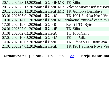
20.12.2025
23.12.2025
mladší žiaci
HMR
TK Žilina
20.12.2025
23.12.2025
mladší žiaci
HMR
Východoslovenský tenisov
20.12.2025
23.12.2025
mladší žiaci
HMR
TK Jednotka Bratislava
03.01.2026
05.01.2026
mladší žiaci
C
TK 1901 Spišská Nová Ves
10.01.2026
14.01.2026
mladší žiaci
HMSR
Národné tenisové centrum
17.01.2026
19.01.2026
mladší žiaci
C
Benet LTC Bytča
24.01.2026
27.01.2026
mladší žiaci
B
TK Žilina
31.01.2026
02.02.2026
mladší žiaci
C
TC Topoľčany
07.02.2026
10.02.2026
mladší žiaci
A
TK Petržalka
14.02.2026
16.02.2026
mladší žiaci
C
TK Slávia STU Bratislava
21.02.2026
24.02.2026
mladší žiaci
B
TK 1901 Spišská Nová Ves
záznamov:
67 |
stránka:
1/5 | << |
>>
|
Prejdi na stránk