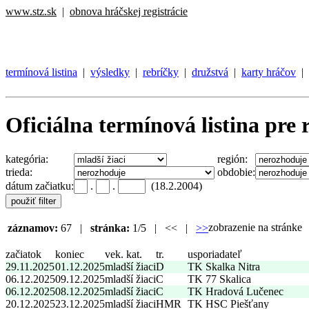
www.stz.sk
|
obnova hráčskej registrácie
termínová listina
|
výsledky
|
rebríčky
|
družstvá
|
karty hráčov
|
Oficiálna termínová listina pre 
kategória:
región:
trieda:
obdobie:
dátum začiatku:
.
.
(18.2.2004)
zobrazenie na stránk
záznamov:
67 |
stránka:
1/5 | << |
>>
začiatok
koniec
vek. kat.
tr.
usporiadateľ
29.11.2025
01.12.2025
mladší žiaci
D
TK Skalka Nitra
06.12.2025
09.12.2025
mladší žiaci
C
TK 77 Skalica
06.12.2025
08.12.2025
mladší žiaci
C
TK Hradová Lučenec
20.12.2025
23.12.2025
mladší žiaci
HMR
TK HSC Piešťany