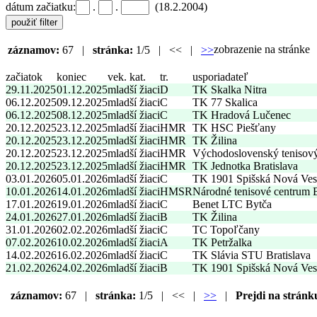
dátum začiatku:
.
.
(18.2.2004)
zobrazenie na stránk
záznamov:
67 |
stránka:
1/5 | << |
>>
začiatok
koniec
vek. kat.
tr.
usporiadateľ
29.11.2025
01.12.2025
mladší žiaci
D
TK Skalka Nitra
06.12.2025
09.12.2025
mladší žiaci
C
TK 77 Skalica
06.12.2025
08.12.2025
mladší žiaci
C
TK Hradová Lučenec
20.12.2025
23.12.2025
mladší žiaci
HMR
TK HSC Piešťany
20.12.2025
23.12.2025
mladší žiaci
HMR
TK Žilina
20.12.2025
23.12.2025
mladší žiaci
HMR
Východoslovenský tenisov
20.12.2025
23.12.2025
mladší žiaci
HMR
TK Jednotka Bratislava
03.01.2026
05.01.2026
mladší žiaci
C
TK 1901 Spišská Nová Ves
10.01.2026
14.01.2026
mladší žiaci
HMSR
Národné tenisové centrum
17.01.2026
19.01.2026
mladší žiaci
C
Benet LTC Bytča
24.01.2026
27.01.2026
mladší žiaci
B
TK Žilina
31.01.2026
02.02.2026
mladší žiaci
C
TC Topoľčany
07.02.2026
10.02.2026
mladší žiaci
A
TK Petržalka
14.02.2026
16.02.2026
mladší žiaci
C
TK Slávia STU Bratislava
21.02.2026
24.02.2026
mladší žiaci
B
TK 1901 Spišská Nová Ves
záznamov:
67 |
stránka:
1/5 | << |
>>
|
Prejdi na stránk