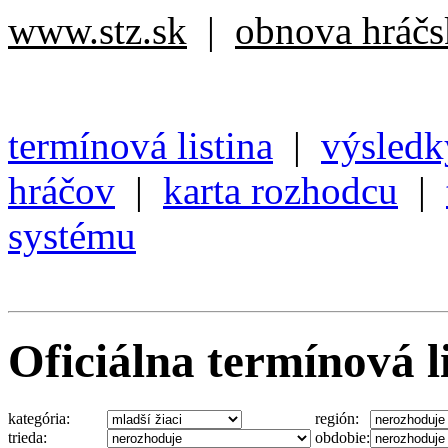
www.stz.sk
|
obnova hráčsk
termínová listina
|
výsledk
hráčov
|
karta rozhodcu
|
systému
Oficiálna termínová l
kategória:
región:
trieda:
obdobie: