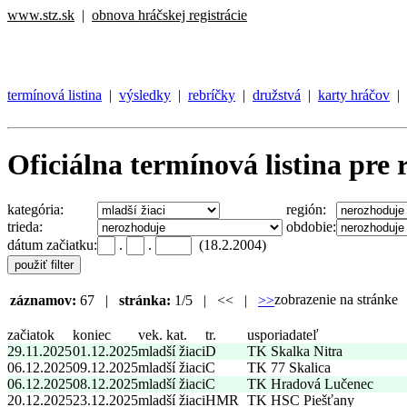
www.stz.sk
|
obnova hráčskej registrácie
termínová listina
|
výsledky
|
rebríčky
|
družstvá
|
karty hráčov
|
Oficiálna termínová listina pre 
kategória:
región:
trieda:
obdobie:
dátum začiatku:
.
.
(18.2.2004)
zobrazenie na stránk
záznamov:
67 |
stránka:
1/5 | << |
>>
začiatok
koniec
vek. kat.
tr.
usporiadateľ
29.11.2025
01.12.2025
mladší žiaci
D
TK Skalka Nitra
06.12.2025
09.12.2025
mladší žiaci
C
TK 77 Skalica
06.12.2025
08.12.2025
mladší žiaci
C
TK Hradová Lučenec
20.12.2025
23.12.2025
mladší žiaci
HMR
TK HSC Piešťany