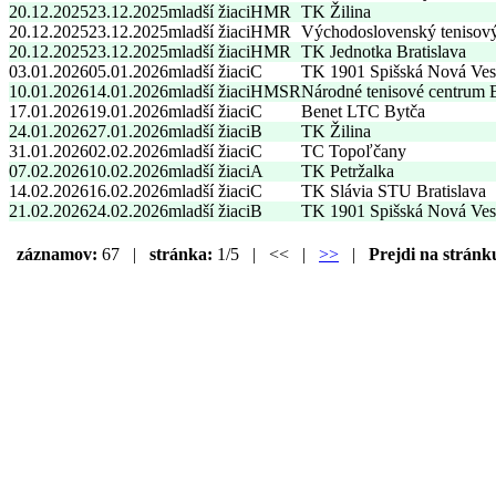
20.12.2025
23.12.2025
mladší žiaci
HMR
TK Žilina
20.12.2025
23.12.2025
mladší žiaci
HMR
Východoslovenský tenisov
20.12.2025
23.12.2025
mladší žiaci
HMR
TK Jednotka Bratislava
03.01.2026
05.01.2026
mladší žiaci
C
TK 1901 Spišská Nová Ves
10.01.2026
14.01.2026
mladší žiaci
HMSR
Národné tenisové centrum
17.01.2026
19.01.2026
mladší žiaci
C
Benet LTC Bytča
24.01.2026
27.01.2026
mladší žiaci
B
TK Žilina
31.01.2026
02.02.2026
mladší žiaci
C
TC Topoľčany
07.02.2026
10.02.2026
mladší žiaci
A
TK Petržalka
14.02.2026
16.02.2026
mladší žiaci
C
TK Slávia STU Bratislava
21.02.2026
24.02.2026
mladší žiaci
B
TK 1901 Spišská Nová Ves
záznamov:
67 |
stránka:
1/5 | << |
>>
|
Prejdi na stránk