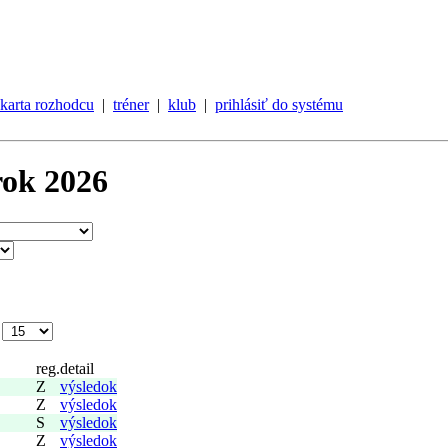
karta rozhodcu
|
tréner
|
klub
|
prihlásiť do systému
rok 2026
e
reg.
detail
Z
výsledok
Z
výsledok
S
výsledok
Z
výsledok