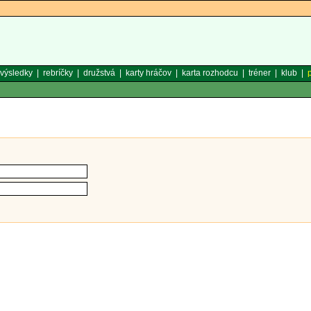
výsledky
|
rebríčky
|
družstvá
|
karty hráčov
|
karta rozhodcu
|
tréner
|
klub
|
p