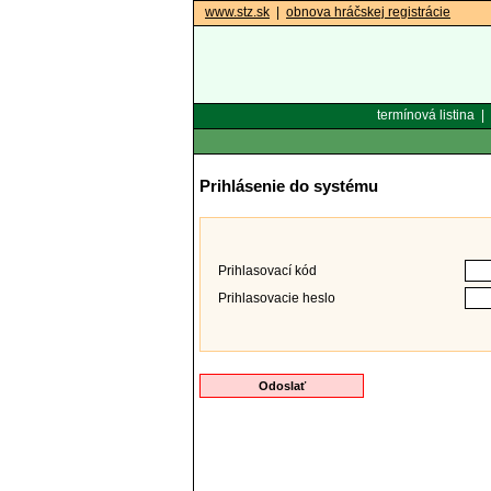
www.stz.sk
|
obnova hráčskej registrácie
termínová listina
|
Prihlásenie do systému
Prihlasovací kód
Prihlasovacie heslo