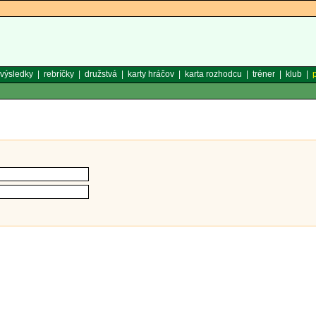
výsledky
|
rebríčky
|
družstvá
|
karty hráčov
|
karta rozhodcu
|
tréner
|
klub
|
p