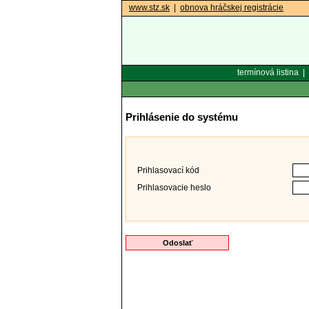
www.stz.sk
|
obnova hráčskej registrácie
termínová listina
|
Prihlásenie do systému
Prihlasovací kód
Prihlasovacie heslo