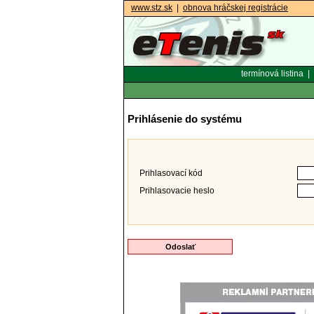
www.stz.sk
|
obnova hráčskej registrácie
termínová listina
|
Prihlásenie do systému
Prihlasovací kód
Prihlasovacie heslo