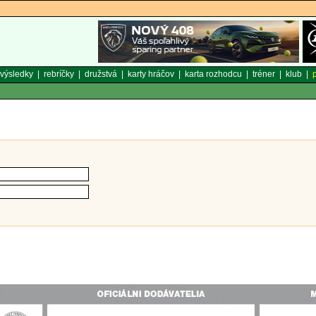
výsledky
|
rebríčky
|
družstvá
|
karty hráčov
|
karta rozhodcu
|
tréner
|
klub
|
p