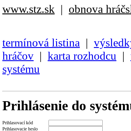
www.stz.sk
|
obnova hráčsk
termínová listina
|
výsledk
hráčov
|
karta rozhodcu
|
systému
Prihlásenie do systé
Prihlasovací kód
Prihlasovacie heslo