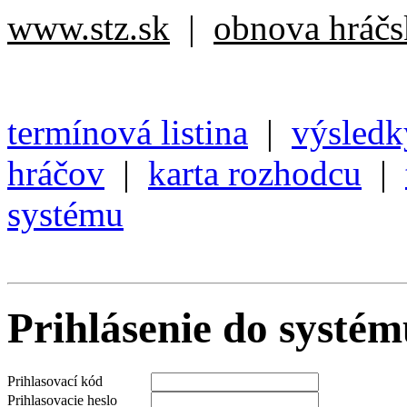
www.stz.sk
|
obnova hráčsk
termínová listina
|
výsledk
hráčov
|
karta rozhodcu
|
systému
Prihlásenie do systé
Prihlasovací kód
Prihlasovacie heslo