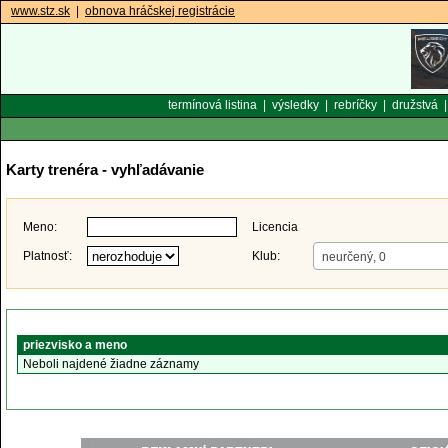
www.stz.sk
|
obnova hráčskej registrácie
termínová listina
|
výsledky
|
rebríčky
|
družstvá
Karty trenéra - vyhľadávanie
Meno:
Licencia
Platnosť:
Klub:
neurčený, 0
priezvisko a meno
Neboli najdené žiadne záznamy