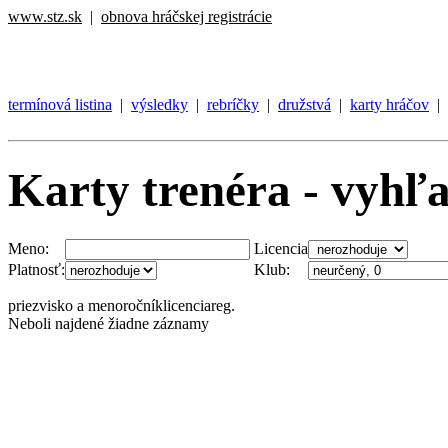
www.stz.sk
|
obnova hráčskej registrácie
termínová listina
|
výsledky
|
rebríčky
|
družstvá
|
karty hráčov
|
Karty trenéra - vyhľ
Meno:
Licencia
Platnosť:
Klub:
priezvisko a meno
ročník
licencia
reg.
Neboli najdené žiadne záznamy