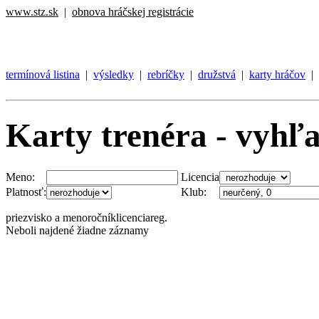
www.stz.sk
|
obnova hráčskej registrácie
termínová listina
|
výsledky
|
rebríčky
|
družstvá
|
karty hráčov
|
Karty trenéra - vyhľ
Meno:
Licencia
Platnosť:
Klub:
priezvisko a meno
ročník
licencia
reg.
Neboli najdené žiadne záznamy